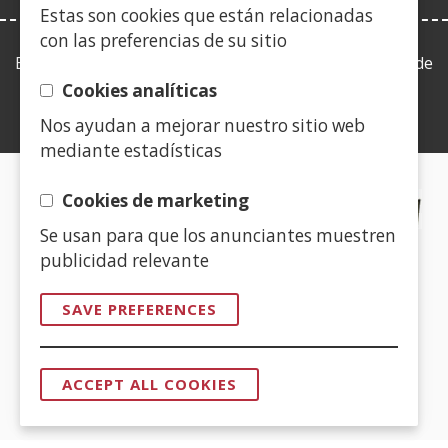
Estas son cookies que están relacionadas
con las preferencias de su sitio
Esta web se ajusta a lo establecido en la Ley 19/2013, de
9 de diciembre, de transparencia, acceso a la
Cookies analíticas
información pública y buen gobierno.
Nos ayudan a mejorar nuestro sitio web
mediante estadísticas
CERTIFICADOS DE CALIDAD
Cookies de marketing
Se usan para que los anunciantes muestren
(Open
publicidad relevante
in
a
SAVE PREFERENCES
new
(Open
window)
in
ACCEPT ALL COOKIES
a
WITHDRAW
CONSENT
new
window)