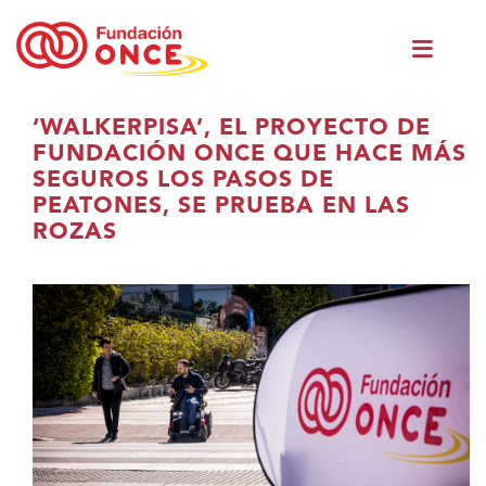
Skip
Men
to
princ
main
content
You
‘WALKERPISA’, EL PROYECTO DE
are
FUNDACIÓN ONCE QUE HACE MÁS
in
SEGUROS LOS PASOS DE
main
PEATONES, SE PRUEBA EN LAS
content
ROZAS