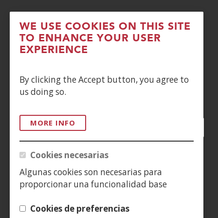
POLÍTICA DE COOKIES
WE USE COOKIES ON THIS SITE
TO ENHANCE YOUR USER
DENUNCIAS
EXPERIENCE
CONTACTO
By clicking the Accept button, you agree to
us doing so.
Siguenos en:
MORE INFO
Facebook
(Open
Twitter
(Open
LinkedIn
(Open
Instagram
(Open
Blog
(Open
Telegra
(Open
Tik
(Op
in
in
in
YouTube
(Open
in
in
in
in
a
a
a
in
a
a
a
a
Cookies necesarias
(Open
new
new
new
a
new
new
new
new
in
Algunas cookies son necesarias para
window)
window)
window)
new
window)
window)
window)
win
a
proporcionar una funcionalidad base
window)
new
window)
Cookies de preferencias