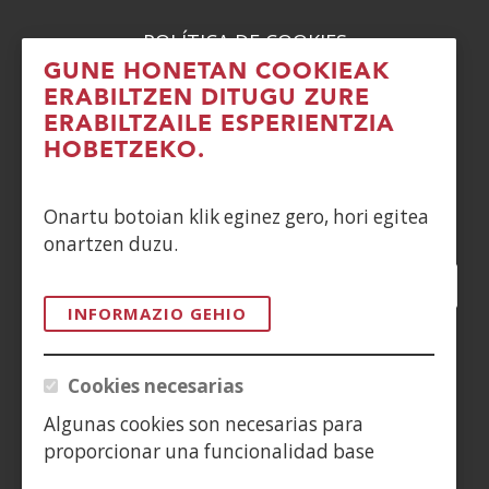
POLÍTICA DE COOKIES
GUNE HONETAN COOKIEAK
DENUNCIAS
ERABILTZEN DITUGU ZURE
ERABILTZAILE ESPERIENTZIA
CONTACTO
HOBETZEKO.
Siguenos en:
Onartu botoian klik eginez gero, hori egitea
onartzen duzu.
Facebook
(Ireki
Twitter
(Ireki
LinkedIn
(Ireki
Instagram
(Ireki
Blog
(Ireki
Telegra
(Ireki
Tik
(Irek
leiho
leiho
leiho
YouTube
(Ireki
leiho
leiho
leiho
leih
INFORMAZIO GEHIO
berrian)
berrian)
berrian)
leiho
berrian)
berrian)
berrian)
berr
(Ireki
berrian)
leiho
Cookies necesarias
berrian)
Algunas cookies son necesarias para
proporcionar una funcionalidad base