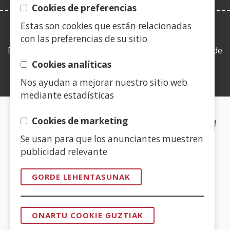
Cookies de preferencias
Estas son cookies que están relacionadas
LEY DE TRANSPARENCIA
con las preferencias de su sitio
Esta web se ajusta a lo establecido en la Ley 19/2013, de
9 de diciembre, de transparencia, acceso a la
Cookies analíticas
información pública y buen gobierno.
Nos ayudan a mejorar nuestro sitio web
mediante estadísticas
CERTIFICADOS DE CALIDAD
Cookies de marketing
Se usan para que los anunciantes muestren
(Ireki
publicidad relevante
leiho
berrian)
GORDE LEHENTASUNAK
(Ireki
leiho
ONARTU COOKIE GUZTIAK
berrian)
BAIMENA
KENDU