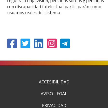
ceguera o baja visión, personas sordas y personas
con discapacidad intelectual participarán como
usuarios reales del sistema.
(Ireki
(Ireki
(Ireki
(Ireki
leiho
leiho
leiho
leiho
berrian)
berrian)
berrian)
berrian)
ACCESIBILIDAD
AVISO LEGAL
PRIVACIDAD