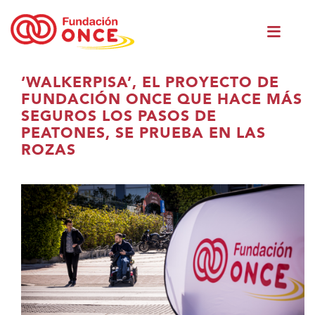
Skip
Men
to
princ
main
content
Eduki
‘WALKERPISA’, EL PROYECTO DE
nagusian
FUNDACIÓN ONCE QUE HACE MÁS
zaude
SEGUROS LOS PASOS DE
PEATONES, SE PRUEBA EN LAS
ROZAS