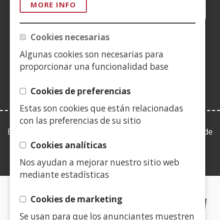
MORE INFO
Facebook
(Open
Twitter
(Open
LinkedIn
(Open
Instagram
(Open
Blog
(Open
Telegra
(Open
Tik
(Op
in
in
in
YouTube
(Open
in
in
in
in
a
a
a
in
a
a
a
a
Cookies necesarias
(Open
new
new
new
a
new
new
new
new
in
Algunas cookies son necesarias para
window)
window)
window)
new
window)
window)
window)
win
a
proporcionar una funcionalidad base
window)
new
window)
Cookies de preferencias
Estas son cookies que están relacionadas
con las preferencias de su sitio
Esta web se ajusta a lo establecido en la Ley 19/2013, de
9 de diciembre, de transparencia, acceso a la
Cookies analíticas
información pública y buen gobierno.
Nos ayudan a mejorar nuestro sitio web
mediante estadísticas
CERTIFICADOS DE CALIDAD
Cookies de marketing
Se usan para que los anunciantes muestren