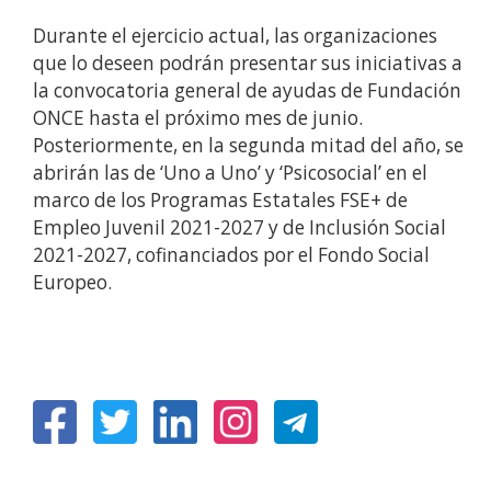
Durante el ejercicio actual, las organizaciones
que lo deseen podrán presentar sus iniciativas a
la convocatoria general de ayudas de Fundación
ONCE hasta el próximo mes de junio.
Posteriormente, en la segunda mitad del año, se
abrirán las de ‘Uno a Uno’ y ‘Psicosocial’ en el
marco de los Programas Estatales FSE+ de
Empleo Juvenil 2021-2027 y de Inclusión Social
2021-2027, cofinanciados por el Fondo Social
Europeo.
(Open
(Open
(Open
(Open
in
in
in
in