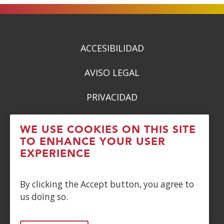
a
a
a
a
new
new
new
new
window)
window)
window)
window)
ACCESIBILIDAD
AVISO LEGAL
PRIVACIDAD
POLÍTICA DE COOKIES
WE USE COOKIES ON THIS SITE
TO ENHANCE YOUR USER
DENUNCIAS
EXPERIENCE
CONTACTO
By clicking the Accept button, you agree to
us doing so.
Siguenos en: