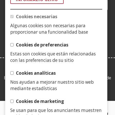
Facebook
(Ireki
Twitter
(Ireki
LinkedIn
(Ireki
Instagram
(Ireki
Blog
(Ireki
Telegra
(Ireki
Tik
(Irek
leiho
leiho
leiho
YouTube
(Ireki
leiho
leiho
leiho
leih
Cookies necesarias
berrian)
berrian)
berrian)
leiho
berrian)
berrian)
berrian)
berr
(Ireki
berrian)
Algunas cookies son necesarias para
leiho
proporcionar una funcionalidad base
berrian)
Cookies de preferencias
Estas son cookies que están relacionadas
con las preferencias de su sitio
LEY DE TRANSPARENCIA
Cookies analíticas
Esta web se ajusta a lo establecido en la Ley 19/2013, de
Nos ayudan a mejorar nuestro sitio web
9 de diciembre, de transparencia, acceso a la
mediante estadísticas
información pública y buen gobierno.
Cookies de marketing
Se usan para que los anunciantes muestren
CERTIFICADOS DE CALIDAD