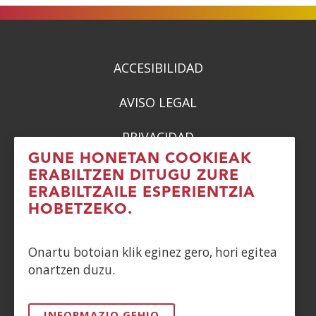
berrian)
berrian)
berrian)
berrian)
ACCESIBILIDAD
AVISO LEGAL
PRIVACIDAD
GUNE HONETAN COOKIEAK
POLÍTICA DE COOKIES
ERABILTZEN DITUGU ZURE
ERABILTZAILE ESPERIENTZIA
DENUNCIAS
HOBETZEKO.
CONTACTO
Onartu botoian klik eginez gero, hori egitea
onartzen duzu.
Siguenos en:
INFORMAZIO GEHIO