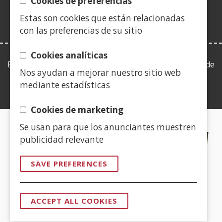
window)
Cookies de preferencias
new
Estas son cookies que están relacionadas
window)
con las preferencias de su sitio
Cookies analíticas
Esta web se ajusta a lo establecido en la Ley 19/2013, de
Nos ayudan a mejorar nuestro sitio web
9 de diciembre, de transparencia, acceso a la
mediante estadísticas
información pública y buen gobierno.
Cookies de marketing
Se usan para que los anunciantes muestren
CERTIFICADOS DE CALIDAD
publicidad relevante
(Open
SAVE PREFERENCES
in
a
(Open
new
ACCEPT ALL COOKIES
in
WITHDRAW
window)
CONSENT
a