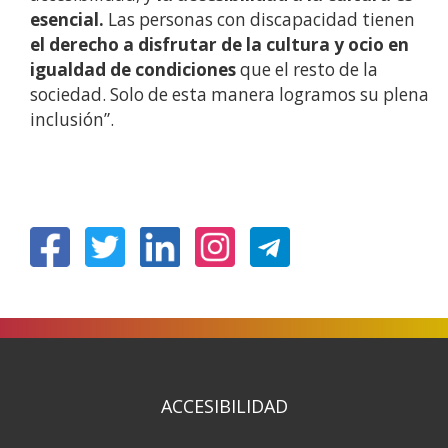
esencial.
Las personas con discapacidad tienen
el derecho a disfrutar de la cultura y ocio en
igualdad de condiciones
que el resto de la
sociedad. Solo de esta manera logramos su plena
inclusión”.
(Open
(Open
(Open
(Open
in
in
in
in
a
a
a
a
new
new
new
new
window)
window)
window)
window)
ACCESIBILIDAD