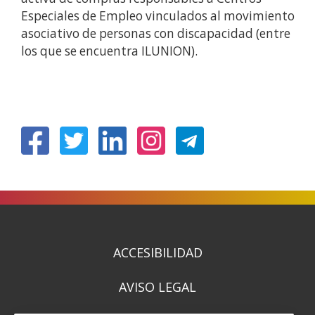
Especiales de Empleo vinculados al movimiento
asociativo de personas con discapacidad (entre
los que se encuentra ILUNION).
(Open
(Open
(Open
(Open
in
in
in
in
a
a
a
a
new
new
new
new
window)
window)
window)
window)
ACCESIBILIDAD
AVISO LEGAL