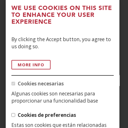
PRIVACIDAD
WE USE COOKIES ON THIS SITE
TO ENHANCE YOUR USER
POLÍTICA DE COOKIES
EXPERIENCE
DENUNCIAS
By clicking the Accept button, you agree to
CONTACTO
us doing so.
Siguenos en:
MORE INFO
Facebook
(Open
Twitter
(Open
LinkedIn
(Open
Instagram
(Open
Blog
(Open
Telegra
(Open
Tik
(Op
Cookies necesarias
in
in
in
YouTube
(Open
in
in
in
in
Algunas cookies son necesarias para
a
a
a
in
a
a
a
a
(Open
new
new
new
a
new
new
new
new
proporcionar una funcionalidad base
in
window)
window)
window)
new
window)
window)
window)
win
a
window)
Cookies de preferencias
new
Estas son cookies que están relacionadas
window)