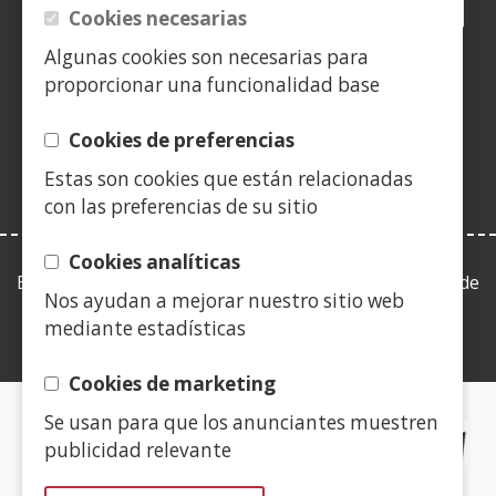
Facebook
(Open
Twitter
(Open
LinkedIn
(Open
Instagram
(Open
Blog
(Open
Telegra
(Open
Tik
(Op
Cookies necesarias
in
in
in
YouTube
(Open
in
in
in
in
Algunas cookies son necesarias para
a
a
a
in
a
a
a
a
(Open
new
new
new
a
new
new
new
new
proporcionar una funcionalidad base
in
window)
window)
window)
new
window)
window)
window)
win
a
window)
Cookies de preferencias
new
Estas son cookies que están relacionadas
window)
con las preferencias de su sitio
Cookies analíticas
Esta web se ajusta a lo establecido en la Ley 19/2013, de
Nos ayudan a mejorar nuestro sitio web
9 de diciembre, de transparencia, acceso a la
mediante estadísticas
información pública y buen gobierno.
Cookies de marketing
Se usan para que los anunciantes muestren
CERTIFICADOS DE CALIDAD
publicidad relevante
(Open