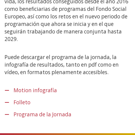
vida, los resultados conseguidos desde el año 2016
como beneficiarias de programas del Fondo Social
Europeo, así como los retos en el nuevo periodo de
programación que ahora se inicia y en el que
seguirán trabajando de manera conjunta hasta
2029.
Puede descargar el programa de la jornada, la
infografía de resultados, tanto en pdf como en
vídeo, en formatos plenamente accesibles.
Motion infografía
(Open
in
Folleto
(Open
a
in
new
Programa de la Jornada
(Open
a
window)
in
new
a
window)