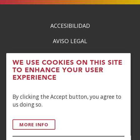
new
window)
ACCESIBILIDAD
AVISO LEGAL
PRIVACIDAD
WE USE COOKIES ON THIS SITE
TO ENHANCE YOUR USER
POLÍTICA DE COOKIES
EXPERIENCE
DENUNCIAS
By clicking the Accept button, you agree to
CONTACTO
us doing so.
Siguenos en:
MORE INFO