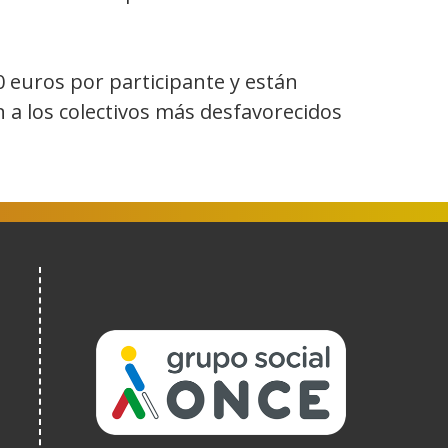
 euros por participante y están
 a los colectivos más desfavorecidos
(Open
in
a
new