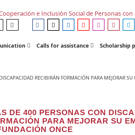
Skip
to
Siguenos
rch
Facebook
(Open
Twitter
(Open
LinkedIn
(Open
YouTube
(Open
Instagram
(Open
Blog
(Open
T
(
main
en:
in
in
in
in
in
in
i
content
a
a
a
a
a
a
a
unication
Calls for assistance
Scholarship
new
new
new
new
new
new
n
window)
window)
window)
window)
window)
windo
w
DISCAPACIDAD RECIBIRÁN FORMACIÓN PARA MEJORAR SU 
S DE 400 PERSONAS CON DISCA
RMACIÓN PARA MEJORAR SU EM
FUNDACIÓN ONCE