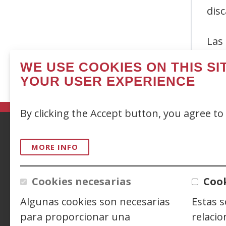
dis
Las
con
WE USE COOKIES ON THIS S
en 
YOUR USER EXPERIENCE
By clicking the Accept button, you agree to
ACCESIBILIDAD
AVISO LEGAL
PRIV
MORE INFO
CONTACTO
Cookies necesarias
Cook
Algunas cookies son necesarias
Estas 
Siguenos en:
Facebook
(Open
Twitter
(Open
Linke
(Open
para proporcionar una
relacio