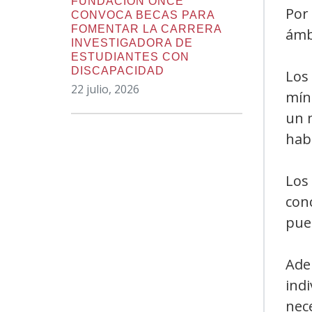
FUNDACIÓN ONCE
Por 
CONVOCA BECAS PARA
FOMENTAR LA CARRERA
ámbi
INVESTIGADORA DE
ESTUDIANTES CON
DISCAPACIDAD
Los
22 julio, 2026
mín
un 
habi
Los 
conc
pue
Ade
indi
nece