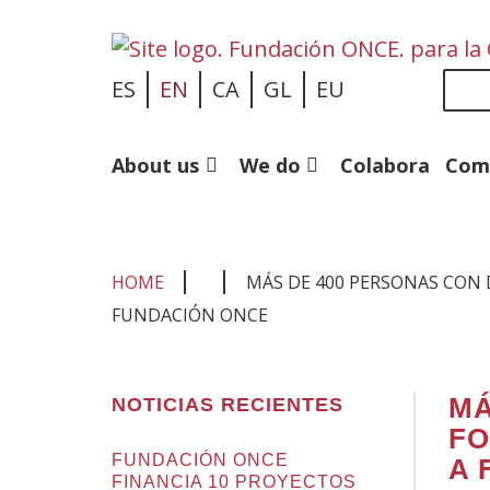
Sea
ES
EN
CA
GL
EU
About us
We do
Colabora
Com
HOME
MÁS DE 400 PERSONAS CON 
FUNDACIÓN ONCE
You
MÁ
NOTICIAS RECIENTES
are
FO
in
FUNDACIÓN ONCE
A 
FINANCIA 10 PROYECTOS