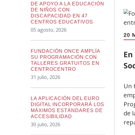
main
DE APOYO A LA EDUCACIÓN
content
DE NIÑOS CON
DISCAPACIDAD EN 47
CENTROS EDUCATIVOS
05 agosto, 2026
20 
FUNDACIÓN ONCE AMPLÍA
En 
SU PROGRAMACIÓN CON
So
TALLERES GRATUITOS EN
CENTROCENTRO
31 julio, 2026
Un 
empl
LA APLICACIÓN DEL EURO
Pro
DIGITAL INCORPORARÁ LOS
MÁXIMOS ESTÁNDARES DE
de l
ACCESIBILIDAD
rep
30 julio, 2026