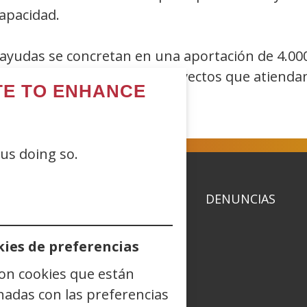
capacidad.
 ayudas se concretan en una aportación de 4.000
cebidas para desarrollar proyectos que atiendan
ITE TO ENHANCE
términos de empleabilidad.
 us doing so.
ACIDAD
POLÍTICA DE COOKIES
DENUNCIAS
ies de preferencias
son cookies que están
dIn
YouTube
(Open
Instagram
(Open
Blog
(Open
Telegram
(Open
TikTok
(Open
nadas con las preferencias