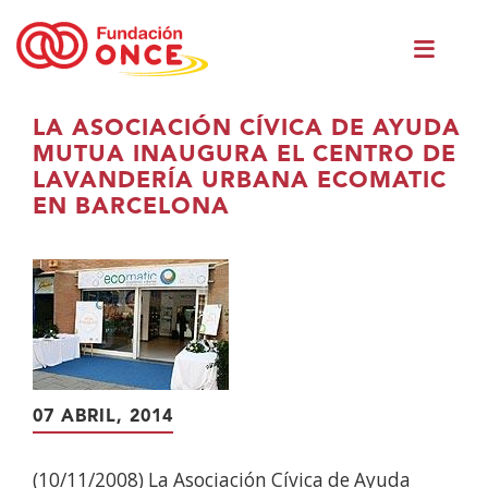
Skip
Men
to
princ
main
content
You
LA ASOCIACIÓN CÍVICA DE AYUDA
are
MUTUA INAUGURA EL CENTRO DE
in
LAVANDERÍA URBANA ECOMATIC
main
EN BARCELONA
content
07 ABRIL, 2014
(10/11/2008) La Asociación Cívica de Ayuda