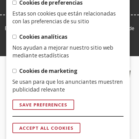
window)
Cookies de preferencias
Estas son cookies que están relacionadas
con las preferencias de su sitio
Esta web se ajusta a lo establecido en la Ley 19/2013, de
9 de diciembre, de transparencia, acceso a la
Cookies analíticas
información pública y buen gobierno.
Nos ayudan a mejorar nuestro sitio web
mediante estadísticas
CERTIFICADOS DE CALIDAD
Cookies de marketing
Se usan para que los anunciantes muestren
(Open
publicidad relevante
in
a
SAVE PREFERENCES
new
(Open
window)
in
ACCEPT ALL COOKIES
a
WITHDRAW
CONSENT
new