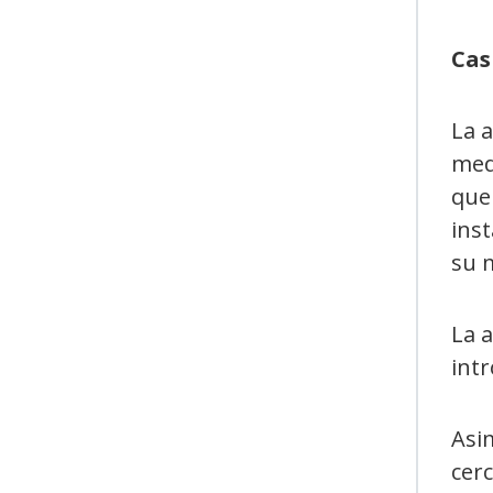
Cas
La 
med
que 
inst
su 
La 
intr
Asim
cerc