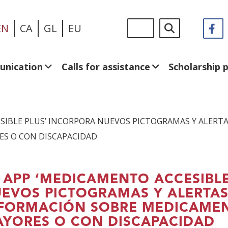
Skip
Sigue
Search
EN
CA
GL
EU
F
(
to
en:
in
main
a
content
n
unication
Calls for assistance
Scholarship
w
SIBLE PLUS’ INCORPORA NUEVOS PICTOGRAMAS Y ALERTA
S O CON DISCAPACIDAD
 APP ‘MEDICAMENTO ACCESIBL
EVOS PICTOGRAMAS Y ALERTAS 
FORMACIÓN SOBRE MEDICAMEN
YORES O CON DISCAPACIDAD