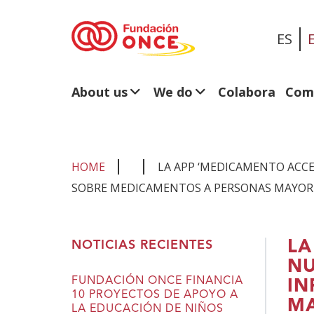
ES
About us
We do
Colabora
Com
HOME
LA APP ‘MEDICAMENTO ACCE
SOBRE MEDICAMENTOS A PERSONAS MAYORE
You
LA
NOTICIAS RECIENTES
are
NU
in
FUNDACIÓN ONCE FINANCIA
IN
10 PROYECTOS DE APOYO A
main
MA
LA EDUCACIÓN DE NIÑOS