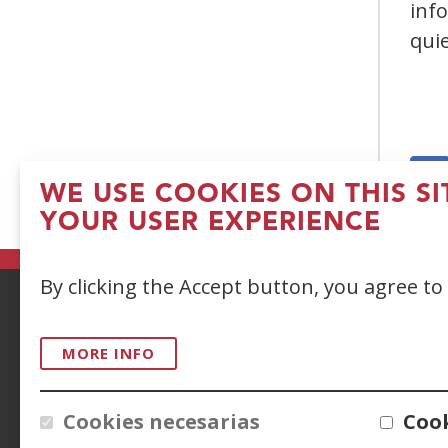
inf
quie
WE USE COOKIES ON THIS S
(
YOUR USER EXPERIENCE
in
a
By clicking the Accept button, you agree to
n
w
ACCESIBILIDAD
AVISO LEGAL
PRIV
MORE INFO
CONTACTO
Cookies necesarias
Cook