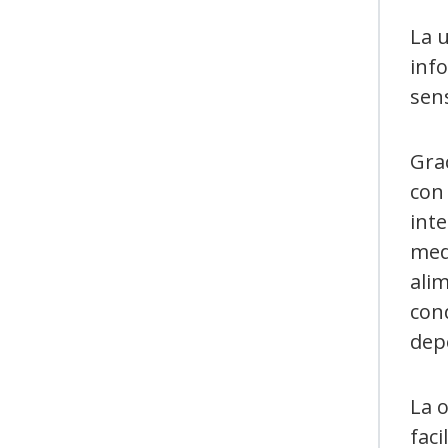
La u
inf
sen
Grac
con
inte
medi
ali
con
dep
La o
faci