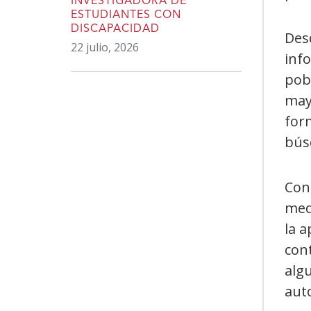
INVESTIGADORA DE
ESTUDIANTES CON
DISCAPACIDAD
Desd
22 julio, 2026
inf
pobl
mayo
form
bús
Con 
med
la 
con
alg
aut