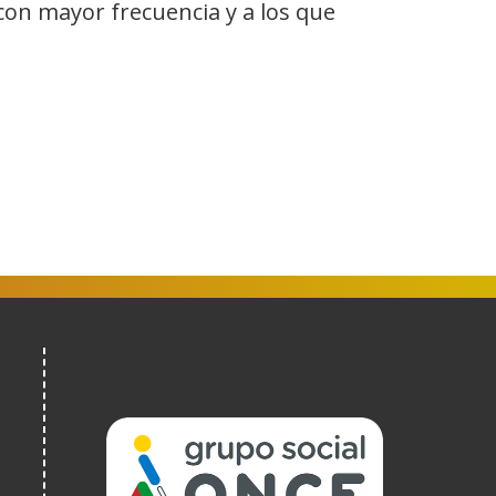
con mayor frecuencia y a los que
(Open
in