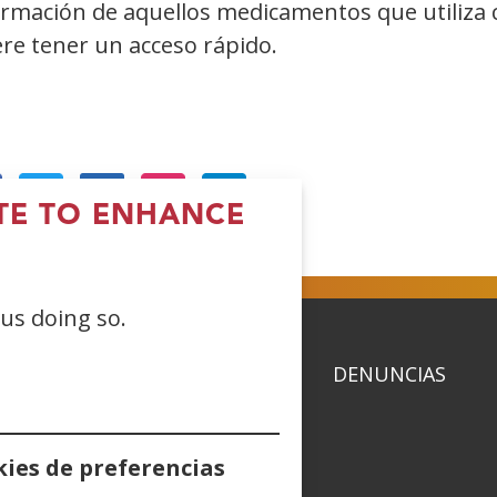
ormación de aquellos medicamentos que utiliza 
re tener un acceso rápido.
ITE TO ENHANCE
Open
(Open
(Open
(Open
in
in
in
a
a
a
 us doing so.
ew
new
new
new
indow)
window)
window)
window)
ACIDAD
POLÍTICA DE COOKIES
DENUNCIAS
ies de preferencias