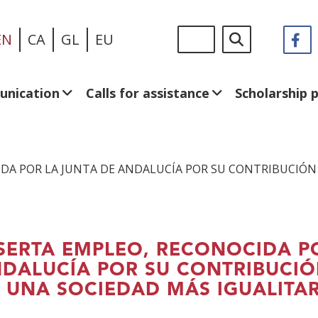
Skip
Sigue
Search
EN
CA
GL
EU
F
(
to
en:
in
main
a
content
n
unication
Calls for assistance
Scholarship
w
DA POR LA JUNTA DE ANDALUCÍA POR SU CONTRIBUCIÓN
SERTA EMPLEO, RECONOCIDA P
DALUCÍA POR SU CONTRIBUCIÓ
 UNA SOCIEDAD MÁS IGUALITAR