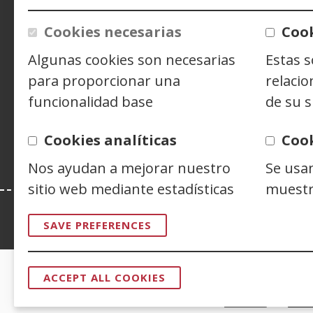
w
ACCESIBILIDAD
AVISO LEGAL
PRIV
Cookies necesarias
Cook
CONTACTO
Algunas cookies son necesarias
Estas 
para proporcionar una
relacio
Siguenos en:
Facebook
(Open
Twitter
(Open
Linke
(Ope
funcionalidad base
de su s
in
in
in
Y
(
a
a
a
i
Cookies analíticas
Coo
new
new
new
a
Nos ayudan a mejorar nuestro
Se usa
window)
window)
wind
n
w
sitio web mediante estadísticas
muestr
Esta web se ajusta a lo establecido en 
SAVE PREFERENCES
ACCEPT ALL COOKIES
WITHDRAW
CERTIFICADOS DE CALIDAD
CONSENT