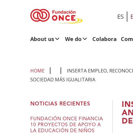
ES
About us
We do
Colabora
Com
HOME
INSERTA EMPLEO, RECONOCI
SOCIEDAD MÁS IGUALITARIA
You
IN
NOTICIAS RECIENTES
are
AN
in
FUNDACIÓN ONCE FINANCIA
DE
10 PROYECTOS DE APOYO A
main
LA EDUCACIÓN DE NIÑOS