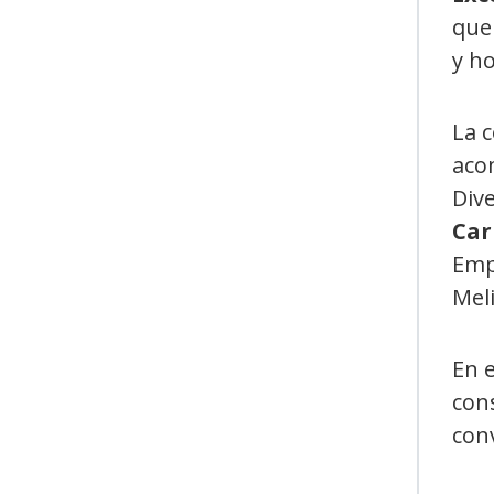
que
y h
La c
acom
Div
Car
Emp
Meli
En e
con
conv