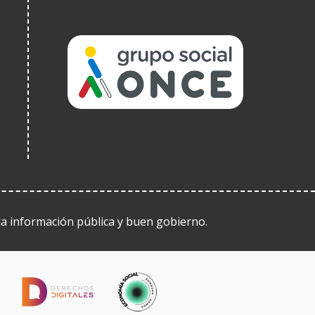
(Open
in
a
new
window)
 la información pública y buen gobierno.