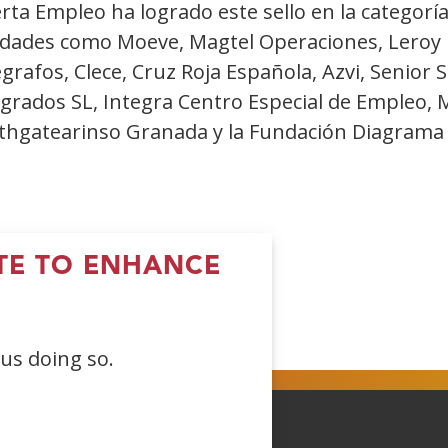
rta Empleo ha logrado este sello en la categor
idades como Moeve, Magtel Operaciones, Leroy M
grafos, Clece, Cruz Roja Española, Azvi, Senior S
grados SL, Integra Centro Especial de Empleo, Mi
thgatearinso Granada y la Fundación Diagrama I
ITE TO ENHANCE
Open
(Open
(Open
(Open
 us doing so.
in
in
in
a
a
a
ew
new
new
new