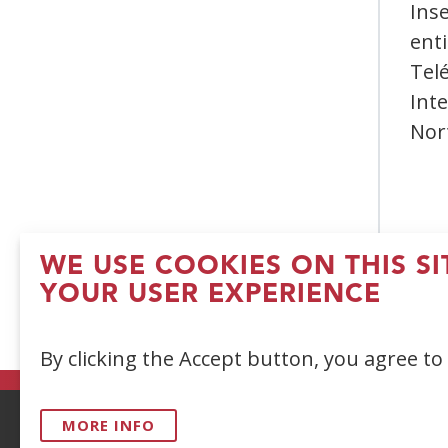
Inse
ent
Telé
Inte
Nor
WE USE COOKIES ON THIS S
YOUR USER EXPERIENCE
(
By clicking the Accept button, you agree to
in
a
n
MORE INFO