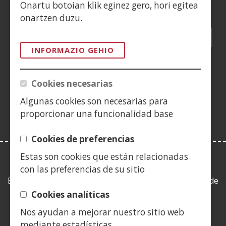
Siguenos en:
Onartu botoian klik eginez gero, hori egitea
onartzen duzu.
Facebook
(Ireki
Twitter
(Ireki
LinkedIn
(Ireki
Instagram
(Ireki
Blog
(Ireki
Telegra
(Ireki
Tik
(Irek
leiho
leiho
leiho
YouTube
(Ireki
leiho
leiho
leiho
leih
INFORMAZIO GEHIO
berrian)
berrian)
berrian)
leiho
berrian)
berrian)
berrian)
berr
(Ireki
berrian)
leiho
Cookies necesarias
berrian)
Algunas cookies son necesarias para
proporcionar una funcionalidad base
Cookies de preferencias
Estas son cookies que están relacionadas
LEY DE TRANSPARENCIA
con las preferencias de su sitio
Esta web se ajusta a lo establecido en la Ley 19/2013, de
9 de diciembre, de transparencia, acceso a la
Cookies analíticas
información pública y buen gobierno.
Nos ayudan a mejorar nuestro sitio web
mediante estadísticas