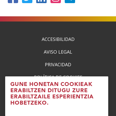
(Ireki
(Ireki
(Ireki
(Ireki
leiho
leiho
leiho
leiho
berrian)
berrian)
berrian)
berrian)
ACCESIBILIDAD
AVISO LEGAL
PRIVACIDAD
POLÍTICA DE COOKIES
GUNE HONETAN COOKIEAK
DENUNCIAS
ERABILTZEN DITUGU ZURE
ERABILTZAILE ESPERIENTZIA
CONTACTO
HOBETZEKO.