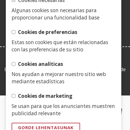
Cookies necesarias
berrian)
berrian)
berrian)
leiho
berrian)
berrian)
berrian)
berr
(Ireki
berrian)
Algunas cookies son necesarias para
leiho
proporcionar una funcionalidad base
berrian)
Cookies de preferencias
Estas son cookies que están relacionadas
con las preferencias de su sitio
LEY DE TRANSPARENCIA
Cookies analíticas
Esta web se ajusta a lo establecido en la Ley 19/2013, de
Nos ayudan a mejorar nuestro sitio web
9 de diciembre, de transparencia, acceso a la
mediante estadísticas
información pública y buen gobierno.
Cookies de marketing
Se usan para que los anunciantes muestren
CERTIFICADOS DE CALIDAD
publicidad relevante
(Ireki
GORDE LEHENTASUNAK