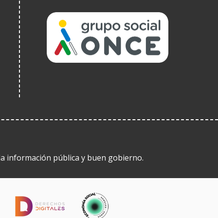
(Ireki
leiho
berrian)
 la información pública y buen gobierno.