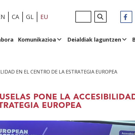
Skip
Sigue
Bilatu
EN
CA
GL
EU
F
(I
to
en:
le
main
be
content
abora
Komunikazioa
Deialdiak laguntzen
ILIDAD EN EL CENTRO DE LA ESTRATEGIA EUROPEA
USELAS PONE LA ACCESIBILIDA
TRATEGIA EUROPEA