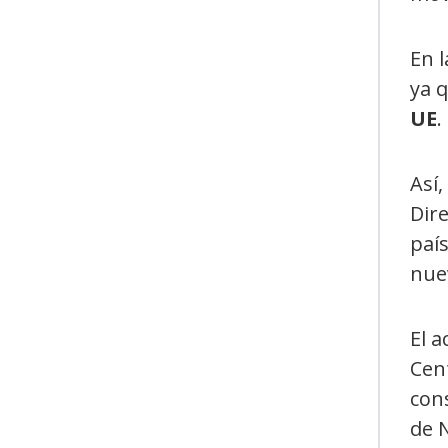
En 
ya q
UE
.
Así,
Dir
paí
nue
El a
Cen
cons
de 