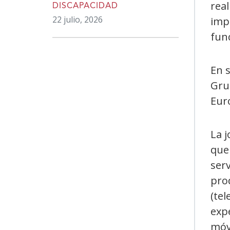
real
DISCAPACIDAD
22 julio, 2026
imp
fun
En 
Gru
Euro
La j
que 
serv
pro
(tel
exp
móvi