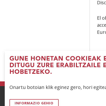
Disc
El o
acc
Eur
GUNE HONETAN COOKIEAK E
DITUGU ZURE ERABILTZAILE 
HOBETZEKO.
(I
le
b
Onartu botoian klik eginez gero, hori egit
ACCESIBILIDAD
AVISO LEGAL
PRIV
INFORMAZIO GEHIO