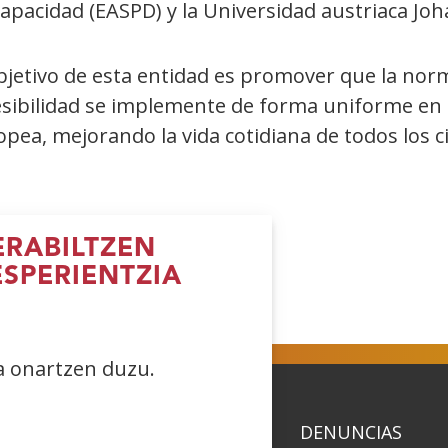
apacidad (EASPD) y la Universidad austriaca Joh
bjetivo de esta entidad es promover que la nor
esibilidad se implemente de forma uniforme en t
opea, mejorando la vida cotidiana de todos los
RABILTZEN
ESPERIENTZIA
reki
(Ireki
(Ireki
(Ireki
iho
leiho
leiho
leiho
errian)
berrian)
berrian)
berrian)
ea onartzen duzu.
ACIDAD
POLÍTICA DE COOKIES
DENUNCIAS