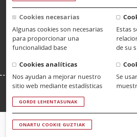
CONTACTO
Cookies necesarias
Cook
Algunas cookies son necesarias
Estas 
Siguenos en:
Facebook
(Ireki
Twitter
(Ireki
Linke
(Ireki
para proporcionar una
relacio
leiho
leiho
leiho
Y
(
funcionalidad base
de su s
berrian)
berrian)
berri
l
b
Cookies analíticas
Coo
Nos ayudan a mejorar nuestro
Se usa
sitio web mediante estadísticas
muestr
Esta web se ajusta a lo establecido en 
GORDE LEHENTASUNAK
ONARTU COOKIE GUZTIAK
BAIMENA
CERTIFICADOS DE CALIDAD
KENDU