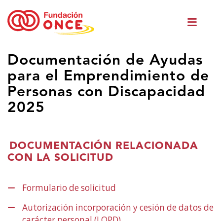
Skip
Men
to
princ
main
content
Eduki
Documentación de Ayudas
nagusian
para el Emprendimiento de
zaude
Personas con Discapacidad
2025
DOCUMENTACIÓN RELACIONADA
CON LA SOLICITUD
Formulario de solicitud
(Ireki
leiho
Autorización incorporación y cesión de datos de
berrian)
carácter personal (LOPD)
(Ireki