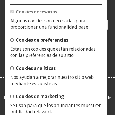
Siguenos en:
Cookies necesarias
Algunas cookies son necesarias para
Facebook
(Ireki
Twitter
(Ireki
LinkedIn
(Ireki
Instagram
(Ireki
Blog
(Ireki
Telegra
(Ireki
Tik
(Irek
proporcionar una funcionalidad base
leiho
leiho
leiho
YouTube
(Ireki
leiho
leiho
leiho
leih
berrian)
berrian)
berrian)
leiho
berrian)
berrian)
berrian)
berr
Cookies de preferencias
(Ireki
berrian)
leiho
Estas son cookies que están relacionadas
berrian)
con las preferencias de su sitio
Cookies analíticas
Nos ayudan a mejorar nuestro sitio web
mediante estadísticas
LEY DE TRANSPARENCIA
Cookies de marketing
Esta web se ajusta a lo establecido en la Ley 19/2013, de
9 de diciembre, de transparencia, acceso a la
Se usan para que los anunciantes muestren
información pública y buen gobierno.
publicidad relevante