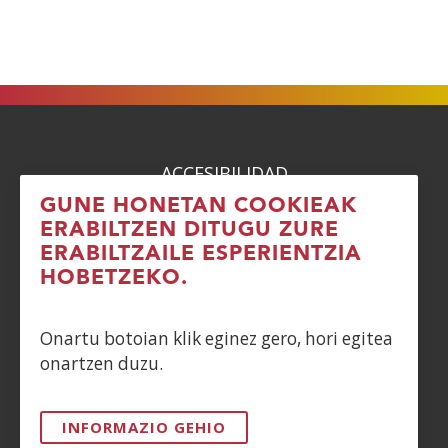
ACCESIBILIDAD
GUNE HONETAN COOKIEAK
AVISO LEGAL
ERABILTZEN DITUGU ZURE
ERABILTZAILE ESPERIENTZIA
PRIVACIDAD
HOBETZEKO.
POLÍTICA DE COOKIES
Onartu botoian klik eginez gero, hori egitea
onartzen duzu.
DENUNCIAS
CONTACTO
INFORMAZIO GEHIO