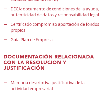
leiho
DECA: documento de condiciones de la ayuda,
berrian)
autenticidad de datos y responsabilidad legal
(Ire
lei
Certificado compromiso aportación de fondos
ber
propios
(Ireki
leiho
Guía Plan de Empresa
(Ireki
berrian)
leiho
berrian)
DOCUMENTACIÓN RELACIONADA
CON LA RESOLUCIÓN Y
JUSTIFICACIÓN
Memoria descriptiva justificativa de la
actividad empresarial
(Ireki
leiho
berrian)