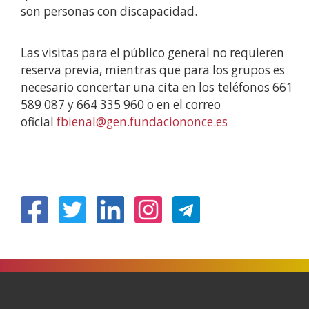
son personas con discapacidad.
Las visitas para el público general no requieren
reserva previa, mientras que para los grupos es
necesario concertar una cita en los teléfonos 661
589 087 y 664 335 960 o en el correo
oficial
fbienal@gen.fundaciononce.es
(Ireki
(Ireki
(Ireki
(Ireki
leiho
leiho
leiho
leiho
berrian)
berrian)
berrian)
berrian)