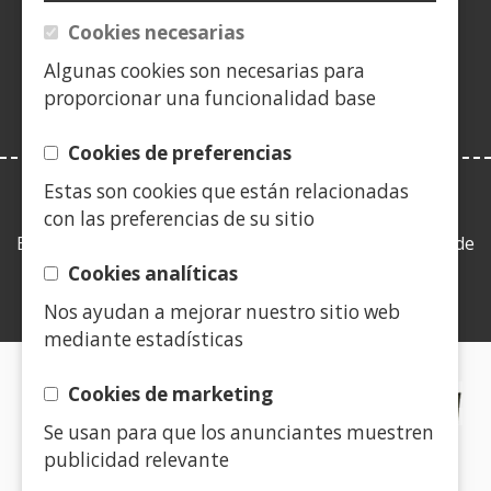
(Ireki
berrian)
leiho
Cookies necesarias
berrian)
Algunas cookies son necesarias para
proporcionar una funcionalidad base
Cookies de preferencias
Estas son cookies que están relacionadas
LEY DE TRANSPARENCIA
con las preferencias de su sitio
Esta web se ajusta a lo establecido en la Ley 19/2013, de
9 de diciembre, de transparencia, acceso a la
Cookies analíticas
información pública y buen gobierno.
Nos ayudan a mejorar nuestro sitio web
mediante estadísticas
CERTIFICADOS DE CALIDAD
Cookies de marketing
Se usan para que los anunciantes muestren
(Ireki
publicidad relevante
leiho