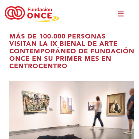
Skip
Men
to
princ
main
content
Eduki
MÁS DE 100.000 PERSONAS
nagusian
VISITAN LA IX BIENAL DE ARTE
zaude
CONTEMPORÁNEO DE FUNDACIÓN
ONCE EN SU PRIMER MES EN
CENTROCENTRO