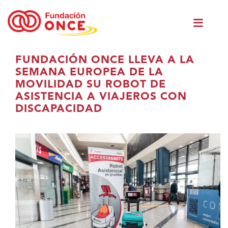
Skip
Men
to
princ
main
content
Eduki
FUNDACIÓN ONCE LLEVA A LA
nagusian
SEMANA EUROPEA DE LA
zaude
MOVILIDAD SU ROBOT DE
ASISTENCIA A VIAJEROS CON
DISCAPACIDAD