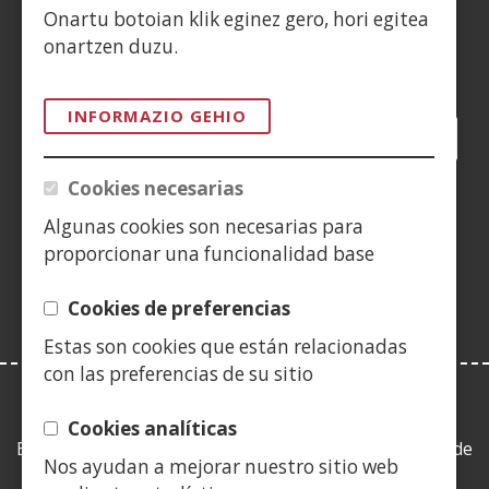
CONTACTO
Onartu botoian klik eginez gero, hori egitea
onartzen duzu.
Siguenos en:
INFORMAZIO GEHIO
Facebook
(Ireki
Twitter
(Ireki
LinkedIn
(Ireki
Instagram
(Ireki
Blog
(Ireki
Telegra
(Ireki
Tik
(Irek
leiho
leiho
leiho
YouTube
(Ireki
leiho
leiho
leiho
leih
Cookies necesarias
berrian)
berrian)
berrian)
leiho
berrian)
berrian)
berrian)
berr
(Ireki
berrian)
Algunas cookies son necesarias para
leiho
proporcionar una funcionalidad base
berrian)
Cookies de preferencias
Estas son cookies que están relacionadas
con las preferencias de su sitio
LEY DE TRANSPARENCIA
Cookies analíticas
Esta web se ajusta a lo establecido en la Ley 19/2013, de
Nos ayudan a mejorar nuestro sitio web
9 de diciembre, de transparencia, acceso a la