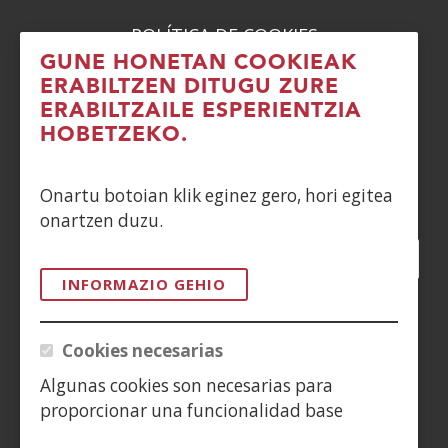
POLÍTICA DE COOKIES
GUNE HONETAN COOKIEAK
DENUNCIAS
ERABILTZEN DITUGU ZURE
ERABILTZAILE ESPERIENTZIA
CONTACTO
HOBETZEKO.
Siguenos en:
Onartu botoian klik eginez gero, hori egitea
onartzen duzu.
Facebook
(Ireki
Twitter
(Ireki
LinkedIn
(Ireki
Instagram
(Ireki
Blog
(Ireki
Telegra
(Ireki
Tik
(Irek
leiho
leiho
leiho
YouTube
(Ireki
leiho
leiho
leiho
leih
INFORMAZIO GEHIO
berrian)
berrian)
berrian)
leiho
berrian)
berrian)
berrian)
berr
(Ireki
berrian)
leiho
Cookies necesarias
berrian)
Algunas cookies son necesarias para
proporcionar una funcionalidad base