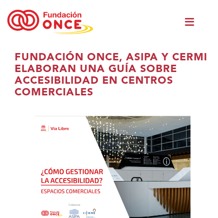
Skip
Men
to
princ
main
content
Eduki
FUNDACIÓN ONCE, ASIPA Y CERMI
nagusian
ELABORAN UNA GUÍA SOBRE
zaude
ACCESIBILIDAD EN CENTROS
COMERCIALES