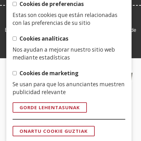
Cookies de preferencias
Estas son cookies que están relacionadas
LEY DE TRANSPARENCIA
con las preferencias de su sitio
Esta web se ajusta a lo establecido en la Ley 19/2013, de
9 de diciembre, de transparencia, acceso a la
Cookies analíticas
información pública y buen gobierno.
Nos ayudan a mejorar nuestro sitio web
mediante estadísticas
CERTIFICADOS DE CALIDAD
Cookies de marketing
Se usan para que los anunciantes muestren
(Ireki
publicidad relevante
leiho
berrian)
GORDE LEHENTASUNAK
(Ireki
leiho
ONARTU COOKIE GUZTIAK
berrian)
BAIMENA
KENDU