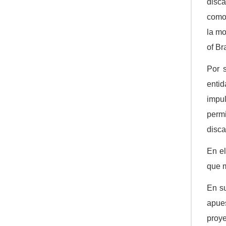
disca
como 
la mo
of Br
Por 
enti
impul
perm
disca
En el
que m
En su
apues
proye