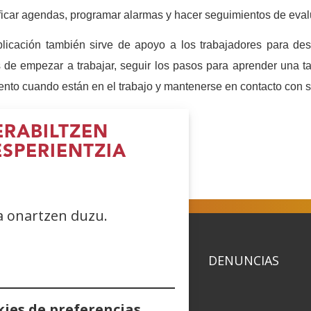
ficar agendas, programar alarmas y hacer seguimientos de evalu
licación también sirve de apoyo a los trabajadores para des
 de empezar a trabajar, seguir los pasos para aprender una 
to cuando están en el trabajo y mantenerse en contacto con s
RABILTZEN
ESPERIENTZIA
reki
(Ireki
(Ireki
(Ireki
iho
leiho
leiho
leiho
errian)
berrian)
berrian)
berrian)
ea onartzen duzu.
ACIDAD
POLÍTICA DE COOKIES
DENUNCIAS
ies de preferencias