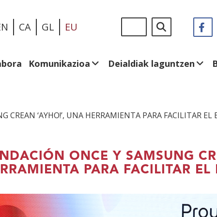
Skip
Sigue
Bilatu
EN
CA
GL
EU
F
(I
to
en:
le
main
be
content
abora
Komunikazioa
Deialdiak laguntzen
 CREAN ‘AYHO!’, UNA HERRAMIENTA PARA FACILITAR EL
NDACIÓN ONCE Y SAMSUNG CRE
RRAMIENTA PARA FACILITAR E