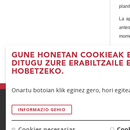
plani
La ap
antes
momen
GUNE HONETAN COOKIEAK E
DITUGU ZURE ERABILTZAILE 
HOBETZEKO.
(I
le
b
Onartu botoian klik eginez gero, hori egit
ACCESIBILIDAD
AVISO LEGAL
PRIV
INFORMAZIO GEHIO
CONTACTO
Cookies necesarias
Cook