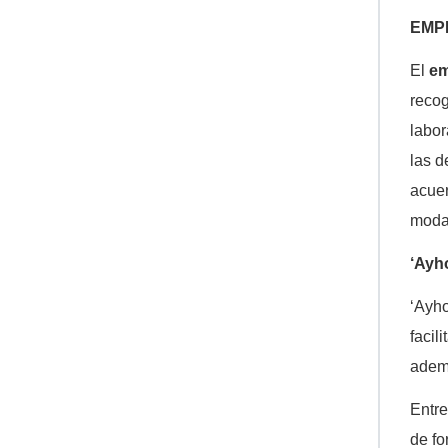
EMP
El
em
recog
labor
las d
acue
moda
‘Ayho
‘Ayho
facil
ademá
Entre
de fo