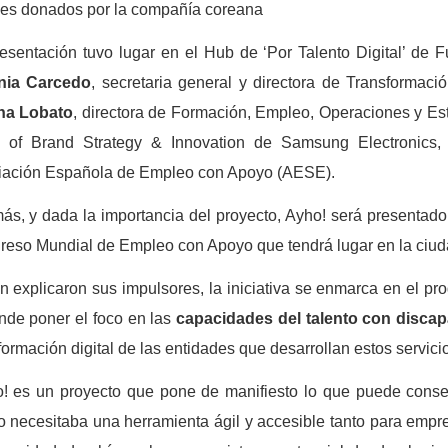
les donados por la compañía coreana
esentación tuvo lugar en el Hub de ‘Por Talento Digital’ de
inia Carcedo
, secretaria general y directora de Transforma
na Lobato
, directora de Formación, Empleo, Operaciones y 
 of Brand Strategy & Innovation de Samsung Electronic
iación Española de Empleo con Apoyo (AESE).
s, y dada la importancia del proyecto, Ayho! será presentado
eso Mundial de Empleo con Apoyo que tendrá lugar en la ciu
 explicaron sus impulsores, la iniciativa se enmarca en el p
nde poner el foco en las
capacidades del talento con disca
formación digital de las entidades que desarrollan estos servic
! es un proyecto que pone de manifiesto lo que puede conseg
 necesitaba una herramienta ágil y accesible tanto para empr