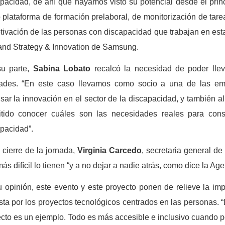
pacidad, de ahí que hayamos visto su potencial desde el prin
plataforma de formación prelaboral, de monitorización de tare
tivación de las personas con discapacidad que trabajan en es
and Strategy & Innovation de Samsung.
su parte,
Sabina Lobato
recalcó la necesidad de poder llev
dades. “En este caso llevamos como socio a una de las em
sar la innovación en el sector de la discapacidad, y también a
itido conocer cuáles son las necesidades reales para cons
pacidad”.
 cierre de la jornada,
Virginia Carcedo
, secretaria general d
ás difícil lo tienen “y a no dejar a nadie atrás, como dice la Ag
 opinión, este evento y este proyecto ponen de relieve la imp
ta por los proyectos tecnológicos centrados en las personas. “
cto es un ejemplo. Todo es más accesible e inclusivo cuando p