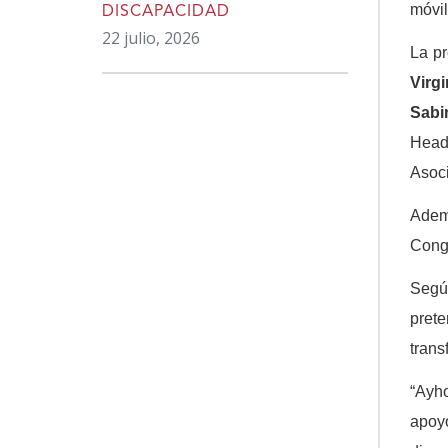
móvi
DISCAPACIDAD
22 julio, 2026
La pr
Virg
Sabi
Head
Asoc
Ademá
Congr
Según
prete
trans
“Ayho
apoyo