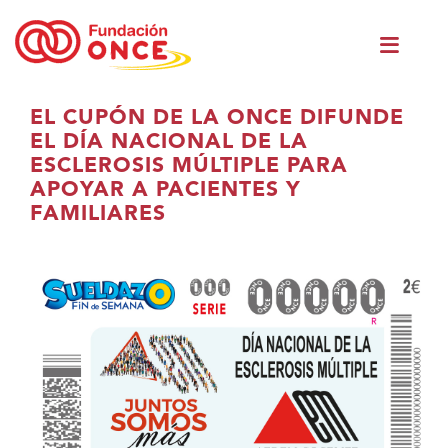
Skip
Men
to
princ
main
content
Eduki
EL CUPÓN DE LA ONCE DIFUNDE
nagusian
EL DÍA NACIONAL DE LA
zaude
ESCLEROSIS MÚLTIPLE PARA
APOYAR A PACIENTES Y
FAMILIARES