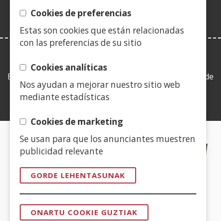
Cookies de preferencias
Estas son cookies que están relacionadas
con las preferencias de su sitio
LEY DE TRANSPARENCIA
Cookies analíticas
Esta web se ajusta a lo establecido en la Ley 19/2013, de
Nos ayudan a mejorar nuestro sitio web
9 de diciembre, de transparencia, acceso a la
mediante estadísticas
información pública y buen gobierno.
Cookies de marketing
Se usan para que los anunciantes muestren
CERTIFICADOS DE CALIDAD
publicidad relevante
(Ireki
GORDE LEHENTASUNAK
leiho
berrian)
(Ireki
ONARTU COOKIE GUZTIAK
leiho
BAIMENA