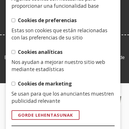
leiho
proporcionar una funcionalidad base
berrian)
Cookies de preferencias
Estas son cookies que están relacionadas
con las preferencias de su sitio
LEY DE TRANSPARENCIA
Cookies analíticas
Esta web se ajusta a lo establecido en la Ley 19/2013, de
Nos ayudan a mejorar nuestro sitio web
9 de diciembre, de transparencia, acceso a la
mediante estadísticas
información pública y buen gobierno.
Cookies de marketing
Se usan para que los anunciantes muestren
CERTIFICADOS DE CALIDAD
publicidad relevante
(Ireki
GORDE LEHENTASUNAK
leiho
berrian)