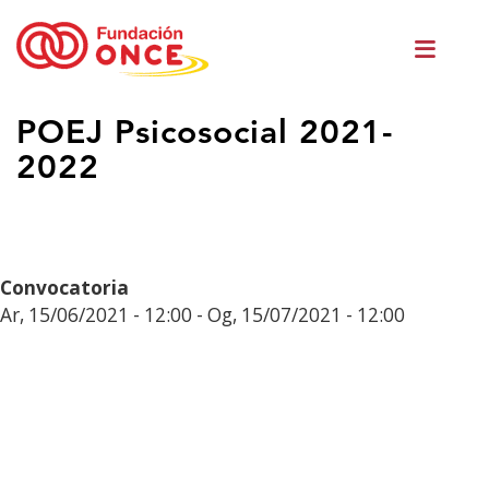
Skip
Men
to
princ
main
content
Eduki
POEJ Psicosocial 2021-
nagusian
2022
zaude
Convocatoria
Ar, 15/06/2021 - 12:00
-
Og, 15/07/2021 - 12:00