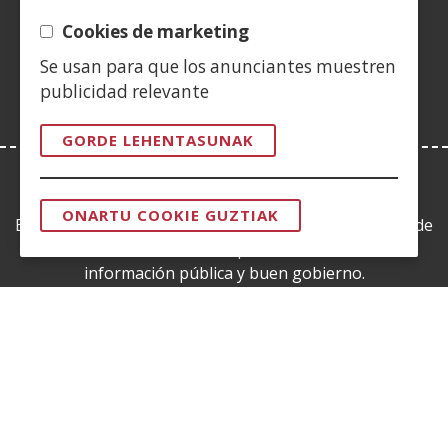
(Ireki
berrian)
leiho
Cookies de marketing
berrian)
Se usan para que los anunciantes muestren
publicidad relevante
GORDE LEHENTASUNAK
LEY DE TRANSPARENCIA
ONARTU COOKIE GUZTIAK
Esta web se ajusta a lo establecido en la Ley 19/2013, de
BAIMENA
KENDU
9 de diciembre, de transparencia, acceso a la
información pública y buen gobierno.
CERTIFICADOS DE CALIDAD
(Ireki
leiho