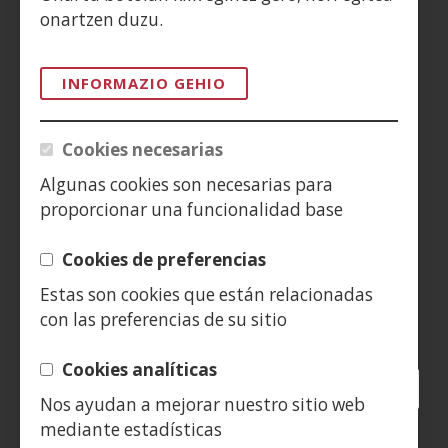
ACCESIBILIDAD
onartzen duzu.
AVISO LEGAL
INFORMAZIO GEHIO
PRIVACIDAD
Cookies necesarias
POLÍTICA DE COOKIES
Algunas cookies son necesarias para
proporcionar una funcionalidad base
DENUNCIAS
Cookies de preferencias
CONTACTO
Estas son cookies que están relacionadas
con las preferencias de su sitio
Siguenos en:
Cookies analíticas
Facebook
(Ireki
Twitter
(Ireki
LinkedIn
(Ireki
Instagram
(Ireki
Blog
(Ireki
Telegra
(Ireki
Tik
(Irek
Nos ayudan a mejorar nuestro sitio web
leiho
leiho
leiho
YouTube
(Ireki
leiho
leiho
leiho
leih
mediante estadísticas
berrian)
berrian)
berrian)
leiho
berrian)
berrian)
berrian)
berr