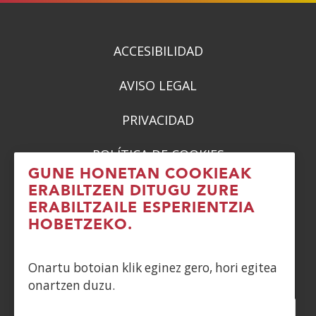
ACCESIBILIDAD
AVISO LEGAL
PRIVACIDAD
POLÍTICA DE COOKIES
GUNE HONETAN COOKIEAK
DENUNCIAS
ERABILTZEN DITUGU ZURE
ERABILTZAILE ESPERIENTZIA
CONTACTO
HOBETZEKO.
Siguenos en:
Onartu botoian klik eginez gero, hori egitea
onartzen duzu.
Facebook
(Ireki
Twitter
(Ireki
LinkedIn
(Ireki
Instagram
(Ireki
Blog
(Ireki
Telegra
(Ireki
Tik
(Irek