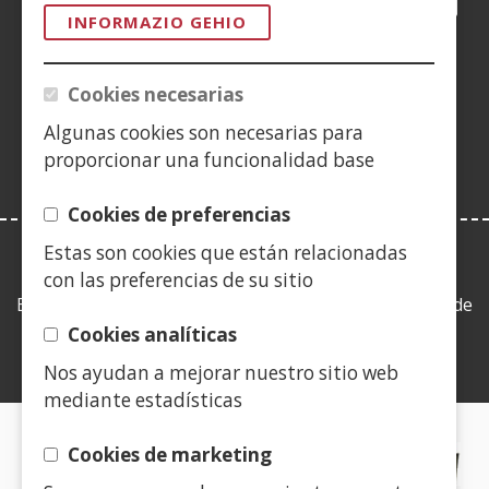
leiho
leiho
leiho
YouTube
(Ireki
leiho
leiho
leiho
leih
INFORMAZIO GEHIO
berrian)
berrian)
berrian)
leiho
berrian)
berrian)
berrian)
berr
(Ireki
berrian)
leiho
Cookies necesarias
berrian)
Algunas cookies son necesarias para
proporcionar una funcionalidad base
Cookies de preferencias
Estas son cookies que están relacionadas
LEY DE TRANSPARENCIA
con las preferencias de su sitio
Esta web se ajusta a lo establecido en la Ley 19/2013, de
9 de diciembre, de transparencia, acceso a la
Cookies analíticas
información pública y buen gobierno.
Nos ayudan a mejorar nuestro sitio web
mediante estadísticas
CERTIFICADOS DE CALIDAD
Cookies de marketing