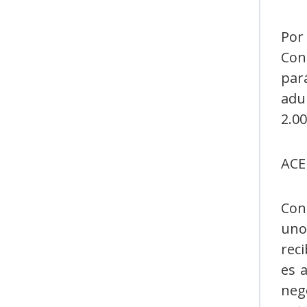
Por
Con
par
adu
2.00
ACE
Con
uno
reci
es 
neg