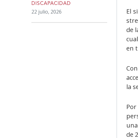
DISCAPACIDAD
El 
22 julio, 2026
str
de l
cual
en t
Con
acc
la s
Por
per
una
de 2