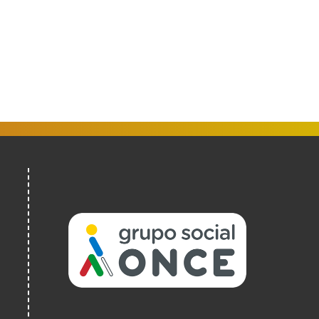
(Ireki
leiho
berrian)