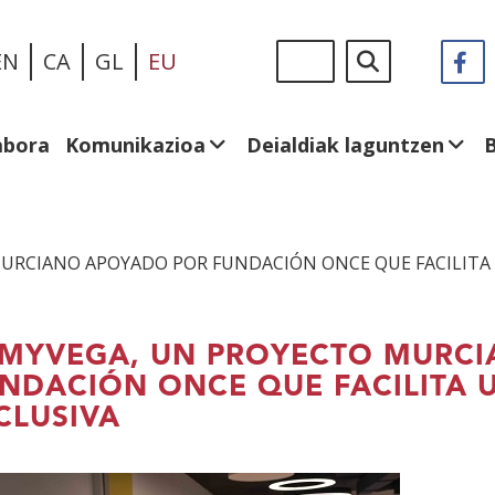
Skip
Sigue
Bilatu
EN
CA
GL
EU
F
(I
to
en:
le
main
be
content
abora
Komunikazioa
Deialdiak laguntzen
URCIANO APOYADO POR FUNDACIÓN ONCE QUE FACILITA 
MYVEGA, UN PROYECTO MURC
NDACIÓN ONCE QUE FACILITA U
CLUSIVA