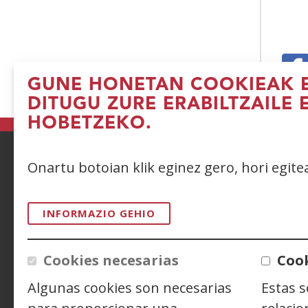
GUNE HONETAN COOKIEAK E
(I
DITUGU ZURE ERABILTZAILE 
le
HOBETZEKO.
b
Onartu botoian klik eginez gero, hori egit
ACCESIBILIDAD
AVISO LEGAL
PRIV
CONTACTO
INFORMAZIO GEHIO
Cookies necesarias
Cook
Siguenos en:
Facebook
(Ireki
Twitter
(Ireki
Linke
(Ireki
leiho
leiho
leiho
Y
(
Algunas cookies son necesarias
Estas 
berrian)
berrian)
berri
l