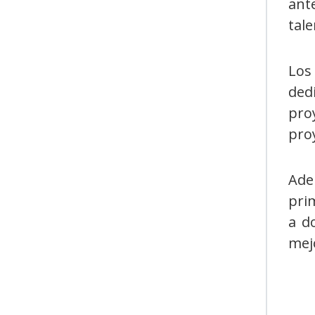
ant
tale
Los
ded
pro
proy
Ade
pri
a d
mejo