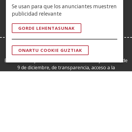
leiho
Se usan para que los anunciantes muestren
berrian)
publicidad relevante
GORDE LEHENTASUNAK
ONARTU COOKIE GUZTIAK
LEY DE TRANSPARENCIA
BAIMENA
KENDU
Esta web se ajusta a lo establecido en la Ley 19/2013, de
9 de diciembre, de transparencia, acceso a la
información pública y buen gobierno.
CERTIFICADOS DE CALIDAD
(Ireki
leiho
berrian)