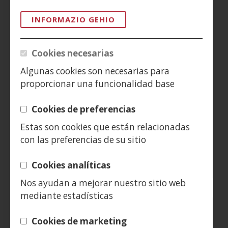
INFORMAZIO GEHIO
AVISO LEGAL
PRIVACIDAD
Cookies necesarias
Algunas cookies son necesarias para
POLÍTICA DE COOKIES
proporcionar una funcionalidad base
DENUNCIAS
Cookies de preferencias
CONTACTO
Estas son cookies que están relacionadas
con las preferencias de su sitio
Siguenos en:
Cookies analíticas
Nos ayudan a mejorar nuestro sitio web
Facebook
(Ireki
Twitter
(Ireki
LinkedIn
(Ireki
Instagram
(Ireki
Blog
(Ireki
Telegra
(Ireki
Tik
(Irek
mediante estadísticas
leiho
leiho
leiho
YouTube
(Ireki
leiho
leiho
leiho
leih
berrian)
berrian)
berrian)
leiho
berrian)
berrian)
berrian)
berr
(Ireki
Cookies de marketing
berrian)