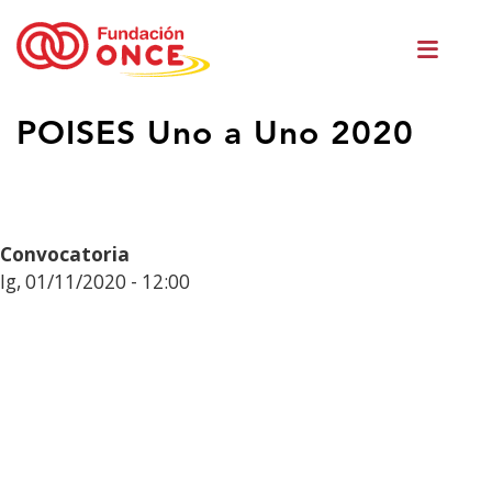
Skip
Men
to
princ
main
content
Eduki
POISES Uno a Uno 2020
nagusian
zaude
Convocatoria
Ig, 01/11/2020 - 12:00