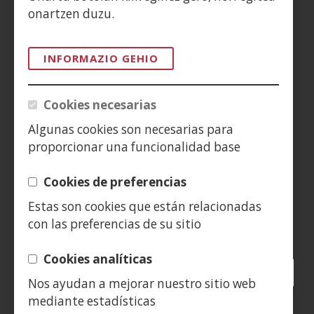
ACCESIBILIDAD
onartzen duzu.
AVISO LEGAL
INFORMAZIO GEHIO
PRIVACIDAD
Cookies necesarias
POLÍTICA DE COOKIES
Algunas cookies son necesarias para
proporcionar una funcionalidad base
DENUNCIAS
Cookies de preferencias
CONTACTO
Estas son cookies que están relacionadas
con las preferencias de su sitio
Siguenos en:
Cookies analíticas
Facebook
(Ireki
Twitter
(Ireki
LinkedIn
(Ireki
Instagram
(Ireki
Blog
(Ireki
Telegra
(Ireki
Tik
(Irek
Nos ayudan a mejorar nuestro sitio web
leiho
leiho
leiho
YouTube
(Ireki
leiho
leiho
leiho
leih
mediante estadísticas
berrian)
berrian)
berrian)
leiho
berrian)
berrian)
berrian)
berr