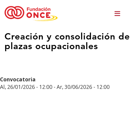
Skip
Men
to
princ
main
content
Eduki
Creación y consolidación de
nagusian
plazas ocupacionales
zaude
Convocatoria
Al, 26/01/2026 - 12:00
-
Ar, 30/06/2026 - 12:00