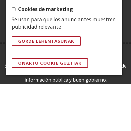
(Ireki
berrian)
leiho
Cookies de marketing
berrian)
Se usan para que los anunciantes muestren
publicidad relevante
GORDE LEHENTASUNAK
LEY DE TRANSPARENCIA
ONARTU COOKIE GUZTIAK
Esta web se ajusta a lo establecido en la Ley 19/2013, de
BAIMENA
KENDU
9 de diciembre, de transparencia, acceso a la
información pública y buen gobierno.
CERTIFICADOS DE CALIDAD
(Ireki
leiho