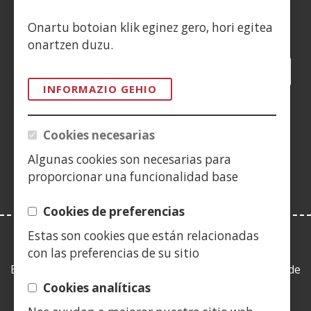
Siguenos en:
Onartu botoian klik eginez gero, hori egitea
onartzen duzu.
Facebook
(Ireki
Twitter
(Ireki
LinkedIn
(Ireki
Instagram
(Ireki
Blog
(Ireki
Telegra
(Ireki
Tik
(Irek
leiho
leiho
leiho
YouTube
(Ireki
leiho
leiho
leiho
leih
INFORMAZIO GEHIO
berrian)
berrian)
berrian)
leiho
berrian)
berrian)
berrian)
berr
(Ireki
berrian)
leiho
Cookies necesarias
berrian)
Algunas cookies son necesarias para
proporcionar una funcionalidad base
Cookies de preferencias
Estas son cookies que están relacionadas
LEY DE TRANSPARENCIA
con las preferencias de su sitio
Esta web se ajusta a lo establecido en la Ley 19/2013, de
9 de diciembre, de transparencia, acceso a la
Cookies analíticas
información pública y buen gobierno.