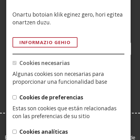
CONTACTO
Onartu botoian klik eginez gero, hori egitea
onartzen duzu.
Siguenos en:
INFORMAZIO GEHIO
Facebook
(Ireki
Twitter
(Ireki
LinkedIn
(Ireki
Instagram
(Ireki
Blog
(Ireki
Telegra
(Ireki
Tik
(Irek
leiho
leiho
leiho
YouTube
(Ireki
leiho
leiho
leiho
leih
Cookies necesarias
berrian)
berrian)
berrian)
leiho
berrian)
berrian)
berrian)
berr
(Ireki
berrian)
Algunas cookies son necesarias para
leiho
proporcionar una funcionalidad base
berrian)
Cookies de preferencias
Estas son cookies que están relacionadas
con las preferencias de su sitio
LEY DE TRANSPARENCIA
Cookies analíticas
Esta web se ajusta a lo establecido en la Ley 19/2013, de