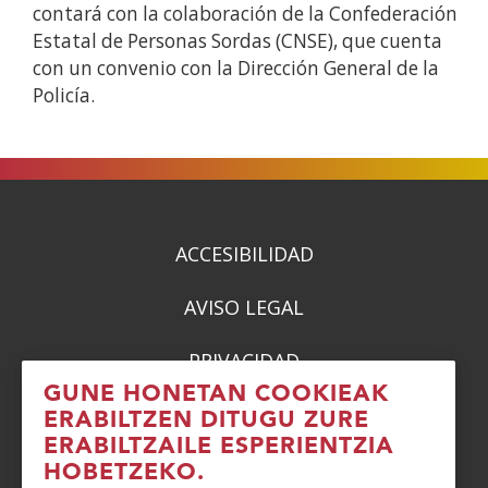
contará con la colaboración de la Confederación
Estatal de Personas Sordas (CNSE), que cuenta
con un convenio con la Dirección General de la
Policía.
ACCESIBILIDAD
AVISO LEGAL
PRIVACIDAD
GUNE HONETAN COOKIEAK
POLÍTICA DE COOKIES
ERABILTZEN DITUGU ZURE
ERABILTZAILE ESPERIENTZIA
DENUNCIAS
HOBETZEKO.