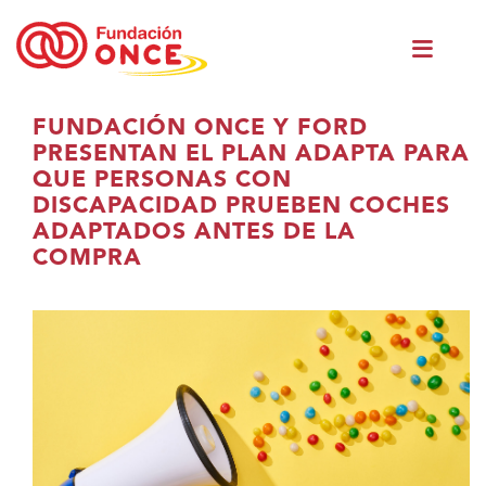
Skip
Men
to
princ
main
content
Eduki
FUNDACIÓN ONCE Y FORD
nagusian
PRESENTAN EL PLAN ADAPTA PARA
zaude
QUE PERSONAS CON
DISCAPACIDAD PRUEBEN COCHES
ADAPTADOS ANTES DE LA
COMPRA