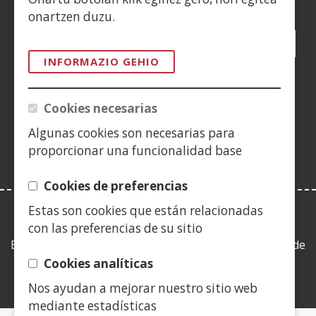
onartzen duzu.
Facebook
(Ireki
Twitter
(Ireki
LinkedIn
(Ireki
Instagram
(Ireki
Blog
(Ireki
Telegra
(Ireki
Tik
(Irek
leiho
leiho
leiho
YouTube
(Ireki
leiho
leiho
leiho
leih
INFORMAZIO GEHIO
berrian)
berrian)
berrian)
leiho
berrian)
berrian)
berrian)
berr
(Ireki
berrian)
leiho
Cookies necesarias
berrian)
Algunas cookies son necesarias para
proporcionar una funcionalidad base
Cookies de preferencias
Estas son cookies que están relacionadas
LEY DE TRANSPARENCIA
con las preferencias de su sitio
Esta web se ajusta a lo establecido en la Ley 19/2013, de
9 de diciembre, de transparencia, acceso a la
Cookies analíticas
información pública y buen gobierno.
Nos ayudan a mejorar nuestro sitio web
mediante estadísticas