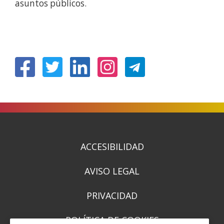
asuntos públicos.
(Ireki
(Ireki
(Ireki
(Ireki
leiho
leiho
leiho
leiho
berrian)
berrian)
berrian)
berrian)
ACCESIBILIDAD
AVISO LEGAL
PRIVACIDAD
POLÍTICA DE COOKIES