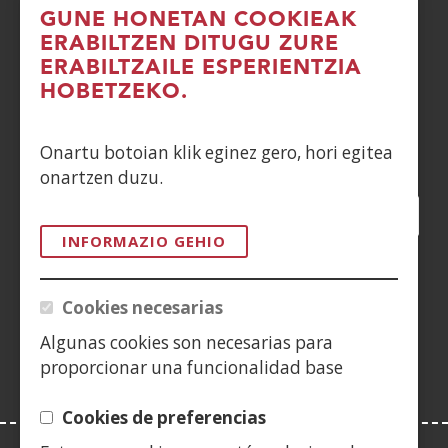
GUNE HONETAN COOKIEAK
DENUNCIAS
ERABILTZEN DITUGU ZURE
ERABILTZAILE ESPERIENTZIA
CONTACTO
HOBETZEKO.
Siguenos en:
Onartu botoian klik eginez gero, hori egitea
onartzen duzu.
Facebook
(Ireki
Twitter
(Ireki
LinkedIn
(Ireki
Instagram
(Ireki
Blog
(Ireki
Telegra
(Ireki
Tik
(Irek
leiho
leiho
leiho
YouTube
(Ireki
leiho
leiho
leiho
leih
INFORMAZIO GEHIO
berrian)
berrian)
berrian)
leiho
berrian)
berrian)
berrian)
berr
(Ireki
berrian)
leiho
Cookies necesarias
berrian)
Algunas cookies son necesarias para
proporcionar una funcionalidad base
Cookies de preferencias