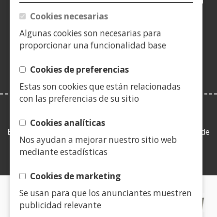
leiho
leiho
leiho
YouTube
(Ireki
leiho
leiho
leiho
leih
Cookies necesarias
berrian)
berrian)
berrian)
leiho
berrian)
berrian)
berrian)
berr
(Ireki
berrian)
Algunas cookies son necesarias para
leiho
proporcionar una funcionalidad base
berrian)
Cookies de preferencias
Estas son cookies que están relacionadas
con las preferencias de su sitio
LEY DE TRANSPARENCIA
Cookies analíticas
Esta web se ajusta a lo establecido en la Ley 19/2013, de
Nos ayudan a mejorar nuestro sitio web
9 de diciembre, de transparencia, acceso a la
mediante estadísticas
información pública y buen gobierno.
Cookies de marketing
Se usan para que los anunciantes muestren
CERTIFICADOS DE CALIDAD
publicidad relevante