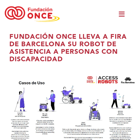
Skip
Men
to
princ
main
content
Eduki
FUNDACIÓN ONCE LLEVA A FIRA
nagusian
DE BARCELONA SU ROBOT DE
zaude
ASISTENCIA A PERSONAS CON
DISCAPACIDAD