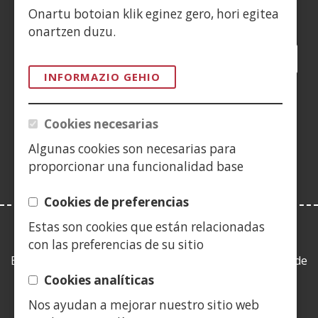
Siguenos en:
Onartu botoian klik eginez gero, hori egitea
onartzen duzu.
Facebook
(Ireki
Twitter
(Ireki
LinkedIn
(Ireki
Instagram
(Ireki
Blog
(Ireki
Telegra
(Ireki
Tik
(Irek
leiho
leiho
leiho
YouTube
(Ireki
leiho
leiho
leiho
leih
INFORMAZIO GEHIO
berrian)
berrian)
berrian)
leiho
berrian)
berrian)
berrian)
berr
(Ireki
berrian)
leiho
Cookies necesarias
berrian)
Algunas cookies son necesarias para
proporcionar una funcionalidad base
Cookies de preferencias
Estas son cookies que están relacionadas
LEY DE TRANSPARENCIA
con las preferencias de su sitio
Esta web se ajusta a lo establecido en la Ley 19/2013, de
9 de diciembre, de transparencia, acceso a la
Cookies analíticas
información pública y buen gobierno.
Nos ayudan a mejorar nuestro sitio web