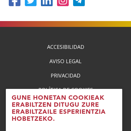
(Ireki
(Ireki
(Ireki
(Ireki
leiho
leiho
leiho
leiho
berrian)
berrian)
berrian)
berrian)
ACCESIBILIDAD
AVISO LEGAL
PRIVACIDAD
POLÍTICA DE COOKIES
GUNE HONETAN COOKIEAK
DENUNCIAS
ERABILTZEN DITUGU ZURE
ERABILTZAILE ESPERIENTZIA
CONTACTO
HOBETZEKO.