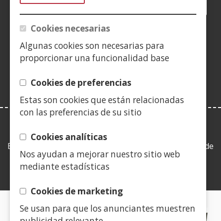
Facebook
(Abrir
Twitter
(Abrir
LinkedIn
(Abrir
Instagram
(Abrir
Blog
(Abrir
Telegra
(Abrir
Tik
(Abr
nunha
nunha
nunha
YouTube
(Abrir
nunha
nunha
nunha
nun
Cookies necesarias
vent�
vent�
vent�
nunha
vent�
vent�
vent�
ven
(Abrir
nova)
nova)
nova)
vent�
nova)
nova)
nova)
nov
Algunas cookies son necesarias para
nunha
nova)
proporcionar una funcionalidad base
vent�
nova)
Cookies de preferencias
Estas son cookies que están relacionadas
con las preferencias de su sitio
LEY DE TRANSPARENCIA
Cookies analíticas
Esta web se ajusta a lo establecido en la Ley 19/2013, de
Nos ayudan a mejorar nuestro sitio web
9 de diciembre, de transparencia, acceso a la
mediante estadísticas
información pública y buen gobierno.
Cookies de marketing
Se usan para que los anunciantes muestren
CERTIFICADOS DE CALIDAD
publicidad relevante