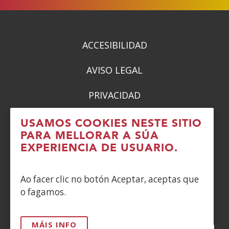
ACCESIBILIDAD
AVISO LEGAL
PRIVACIDAD
POLÍTICA DE COOKIES
USAMOS COOKIES NESTE SITIO
PARA MELLORAR A SÚA
DENUNCIAS
EXPERIENCIA DE USUARIO.
CONTACTO
Ao facer clic no botón Aceptar, aceptas que
o fagamos.
Siguenos en:
MÁIS INFO