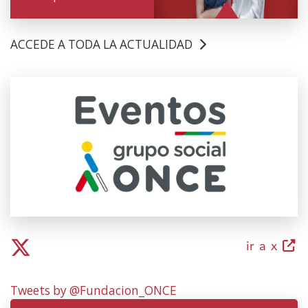
ACCEDE A TODA LA ACTUALIDAD
(Abrir
nunha
vent�
nova)
(abri
ir a x
nunh
ven
Tweets by @Fundacion_ONCE
nova