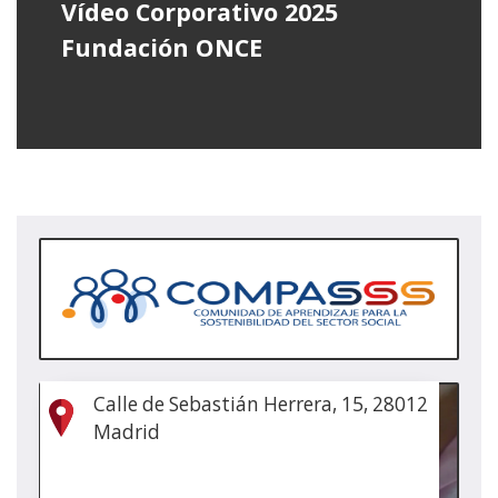
Vídeo Corporativo 2025
Fundación ONCE
(Abr
nun
ven
nova
(Abr
Calle de Sebastián Herrera, 15, 28012
nun
Madrid
ven
nova