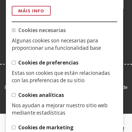
Facebook
(Abrir
Twitter
(Abrir
LinkedIn
(Abrir
Instagram
(Abrir
Blog
(Abrir
Telegra
(Abrir
Tik
(Abr
nunha
nunha
nunha
YouTube
(Abrir
nunha
nunha
nunha
nun
MÁIS INFO
vent�
vent�
vent�
nunha
vent�
vent�
vent�
ven
(Abrir
nova)
nova)
nova)
vent�
nova)
nova)
nova)
nov
nunha
Cookies necesarias
nova)
vent�
Algunas cookies son necesarias para
nova)
proporcionar una funcionalidad base
Cookies de preferencias
Estas son cookies que están relacionadas
LEY DE TRANSPARENCIA
con las preferencias de su sitio
Esta web se ajusta a lo establecido en la Ley 19/2013, de
9 de diciembre, de transparencia, acceso a la
Cookies analíticas
información pública y buen gobierno.
Nos ayudan a mejorar nuestro sitio web
mediante estadísticas
CERTIFICADOS DE CALIDAD
Cookies de marketing