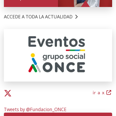
ACCEDE A TODA LA ACTUALIDAD
(Abrir
nunha
vent�
nova)
(abri
ir a x
nunh
ven
Tweets by @Fundacion_ONCE
nova