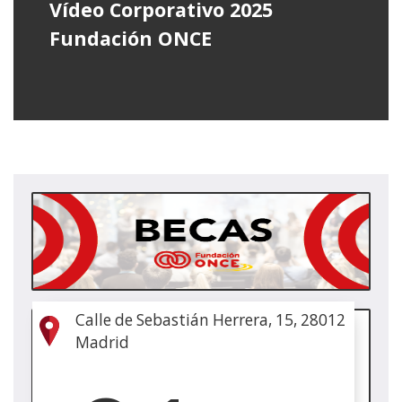
Vídeo Corporativo 2025
Fundación ONCE
(Abr
nun
ven
nova
Calle de Sebastián Herrera, 15, 28012
(Abr
Madrid
nun
ven
nova