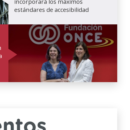
incorporará los máximos
estándares de accesibilidad
n
a
(Ireki
leiho
berrian)