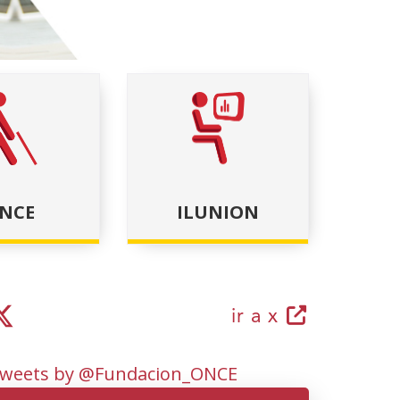
itiva
te diapositiva
NCE
ILUNION
(ireki
ir a x
leiho
berrian)
weets by @Fundacion_ONCE