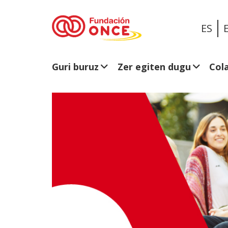
ES
Guri buruz
Zer egiten dugu
Col