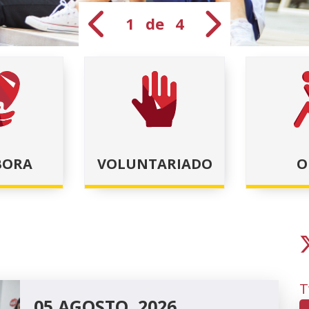
1 de 4
Anterior diapos
Siguien
BORA
VOLUNTARIADO
O
T
05 AGOSTO, 2026