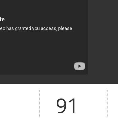
91
(Ireki