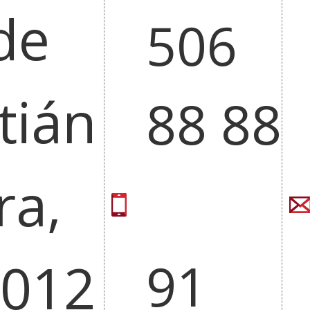
leiho
de
506
)
berrian)
(Ireki
leiho
tián
88 88
)
berrian)
ra,
8012
91