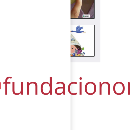
leiho
leiho
berrian)
berrian)
(Ireki
(Ireki
leiho
leiho
berrian)
berrian)
fundaciono