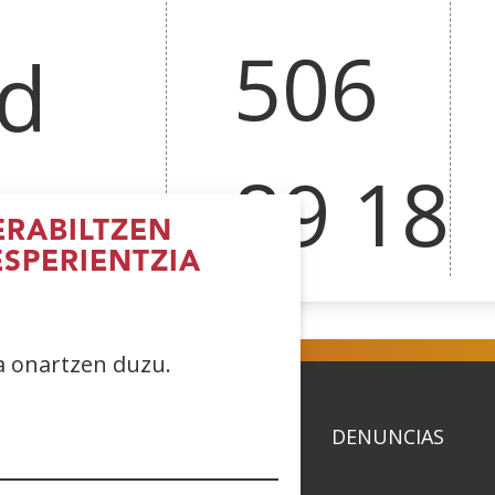
506
d
89 18
RABILTZEN
ESPERIENTZIA
ea onartzen duzu.
ACIDAD
POLÍTICA DE COOKIES
DENUNCIAS