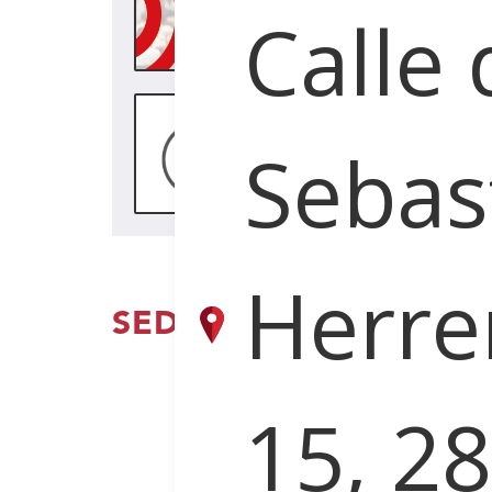
leiho
Calle 
berrian
(Ireki
leiho
Sebas
berrian
Herre
SEDE CENTRAL
15, 2