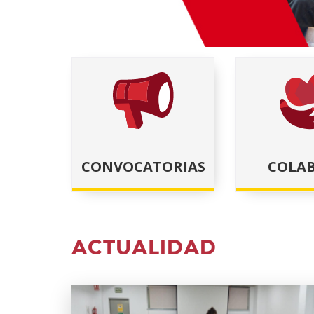
Eduki
(Ireki
nagusian
leiho
zaude
berrian)
CONVOCATORIAS
COLA
ACTUALIDAD