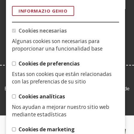
Facebook
(Ireki
Twitter
(Ireki
LinkedIn
(Ireki
Instagram
(Ireki
Blog
(Ireki
Telegra
(Ireki
Tik
(Irek
leiho
leiho
leiho
YouTube
(Ireki
leiho
leiho
leiho
leih
INFORMAZIO GEHIO
berrian)
berrian)
berrian)
leiho
berrian)
berrian)
berrian)
berr
(Ireki
berrian)
leiho
Cookies necesarias
berrian)
Algunas cookies son necesarias para
proporcionar una funcionalidad base
Cookies de preferencias
Estas son cookies que están relacionadas
LEY DE TRANSPARENCIA
con las preferencias de su sitio
Esta web se ajusta a lo establecido en la Ley 19/2013, de
9 de diciembre, de transparencia, acceso a la
Cookies analíticas
información pública y buen gobierno.
Nos ayudan a mejorar nuestro sitio web
mediante estadísticas
CERTIFICADOS DE CALIDAD
Cookies de marketing