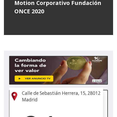
Motion Corporativo Fundación
ONCE 2020
(Irek
leih
berr
Calle de Sebastián Herrera, 15, 28012
(Irek
Madrid
leih
berr