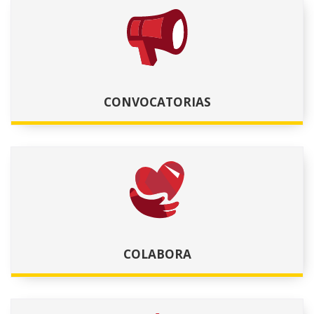
nagusian
leiho
zaude
berrian)
CONVOCATORIAS
COLABORA