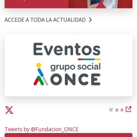
ACCEDE A TODA LA ACTUALIDAD
(Ireki
leiho
berrian)
(irek
ir a x
leiho
berr
Tweets by @Fundacion_ONCE