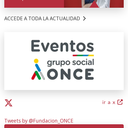
ACCEDE A TODA LA ACTUALIDAD
(Ireki
leiho
berrian)
(irek
ir a x
leiho
berr
Tweets by @Fundacion_ONCE