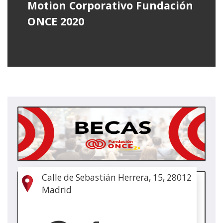
Motion Corporativo Fundación
ONCE 2020
(Irek
leih
berr
Calle de Sebastián Herrera, 15, 28012
(Irek
Madrid
leih
berr