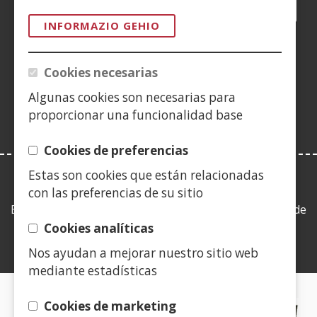
Facebook
(Ireki
Twitter
(Ireki
LinkedIn
(Ireki
Instagram
(Ireki
Blog
(Ireki
Telegra
(Ireki
Tik
(Irek
leiho
leiho
leiho
YouTube
(Ireki
leiho
leiho
leiho
leih
INFORMAZIO GEHIO
berrian)
berrian)
berrian)
leiho
berrian)
berrian)
berrian)
berr
(Ireki
berrian)
leiho
Cookies necesarias
berrian)
Algunas cookies son necesarias para
proporcionar una funcionalidad base
Cookies de preferencias
Estas son cookies que están relacionadas
LEY DE TRANSPARENCIA
con las preferencias de su sitio
Esta web se ajusta a lo establecido en la Ley 19/2013, de
9 de diciembre, de transparencia, acceso a la
Cookies analíticas
información pública y buen gobierno.
Nos ayudan a mejorar nuestro sitio web
mediante estadísticas
CERTIFICADOS DE CALIDAD
Cookies de marketing