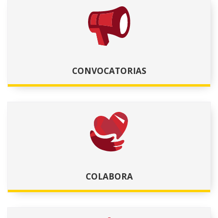
nagusian
leiho
zaude
berrian)
CONVOCATORIAS
COLABORA