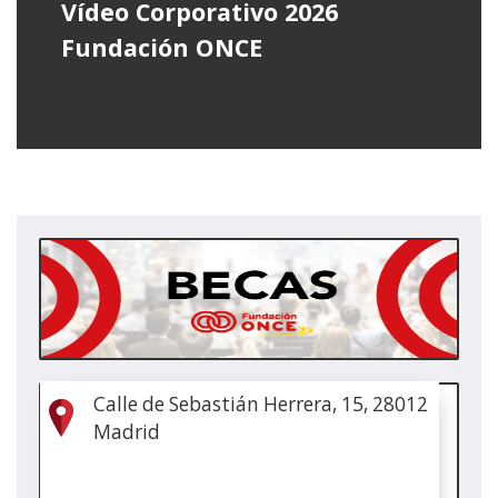
Vídeo Corporativo 2026
Fundación ONCE
(Abr
en
nue
vent
(Abr
Calle de Sebastián Herrera, 15, 28012
en
Madrid
nue
vent