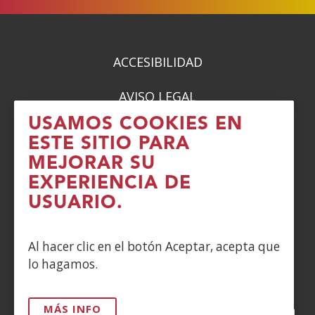
ACCESIBILIDAD
AVISO LEGAL
USAMOS COOKIES EN
PRIVACIDAD
ESTE SITIO PARA
MEJORAR SU
POLÍTICA DE COOKIES
EXPERIENCIA DE
DENUNCIAS
USUARIO.
CONTACTO
Al hacer clic en el botón Aceptar, acepta que
lo hagamos.
Siguenos en:
MÁS INFO