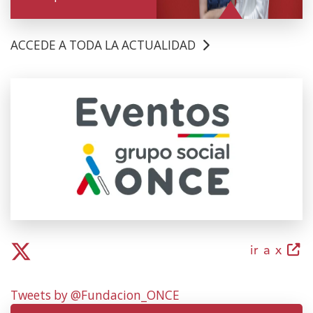
ACCEDE A TODA LA ACTUALIDAD
(Abre
en
nueva
ventana)
(abr
ir a x
en
nuev
Tweets by @Fundacion_ONCE
vent