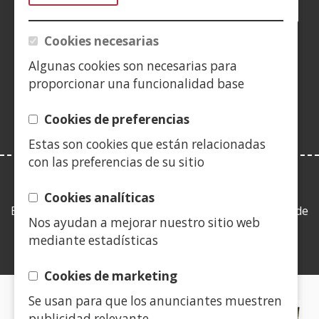
Facebook
(Abre
Twitter
(Abre
LinkedIn
(Abre
Instagram
(Abre
Blog
(Abre
Telegra
(Abre
Tik
(Ab
en
en
en
YouTube
(Abre
en
en
en
en
Cookies necesarias
nueva
nueva
nueva
en
nueva
nueva
nueva
nue
(Abre
ventana)
ventana)
ventana)
nueva
ventana)
ventana)
ventana)
ven
Algunas cookies son necesarias para
en
ventana)
proporcionar una funcionalidad base
nueva
ventana)
Cookies de preferencias
Estas son cookies que están relacionadas
con las preferencias de su sitio
LEY DE TRANSPARENCIA
Cookies analíticas
Esta web se ajusta a lo establecido en la Ley 19/2013, de
Nos ayudan a mejorar nuestro sitio web
9 de diciembre, de transparencia, acceso a la
mediante estadísticas
información pública y buen gobierno.
Cookies de marketing
Se usan para que los anunciantes muestren
CERTIFICADOS DE CALIDAD
publicidad relevante