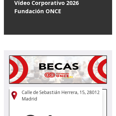
Vídeo Corporativo 2026
Fundación ONCE
(Abr
en
nue
vent
Calle de Sebastián Herrera, 15, 28012
(Abr
Madrid
en
nue
vent