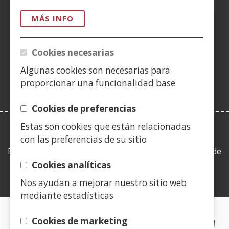
Facebook
(Abre
Twitter
(Abre
LinkedIn
(Abre
Instagram
(Abre
Blog
(Abre
Telegra
(Abre
Tik
(Ab
en
en
en
YouTube
(Abre
en
en
en
en
MÁS INFO
nueva
nueva
nueva
en
nueva
nueva
nueva
nue
(Abre
ventana)
ventana)
ventana)
nueva
ventana)
ventana)
ventana)
ven
en
Cookies necesarias
ventana)
nueva
Algunas cookies son necesarias para
ventana)
proporcionar una funcionalidad base
Cookies de preferencias
Estas son cookies que están relacionadas
LEY DE TRANSPARENCIA
con las preferencias de su sitio
Esta web se ajusta a lo establecido en la Ley 19/2013, de
9 de diciembre, de transparencia, acceso a la
Cookies analíticas
información pública y buen gobierno.
Nos ayudan a mejorar nuestro sitio web
mediante estadísticas
CERTIFICADOS DE CALIDAD
Cookies de marketing