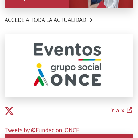
ACCEDE A TODA LA ACTUALIDAD
(Abre
en
nueva
ventana)
(abr
ir a x
en
nuev
Tweets by @Fundacion_ONCE
vent