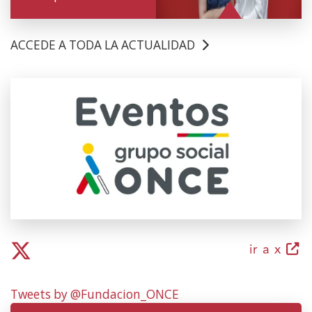
ACCEDE A TODA LA ACTUALIDAD
(Abre
en
nueva
ventana)
(abr
ir a x
en
nuev
Tweets by @Fundacion_ONCE
vent