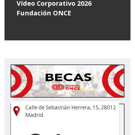
Vídeo Corporativo 2026
Fundación ONCE
(Abr
en
nue
vent
Calle de Sebastián Herrera, 15, 28012
(Abr
Madrid
en
nue
vent