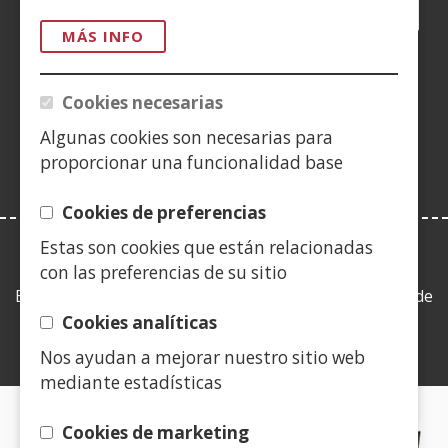
Facebook
(Abre
Twitter
(Abre
LinkedIn
(Abre
Instagram
(Abre
Blog
(Abre
Telegra
(Abre
Tik
(Ab
en
en
en
YouTube
(Abre
en
en
en
en
MÁS INFO
nueva
nueva
nueva
en
nueva
nueva
nueva
nue
(Abre
ventana)
ventana)
ventana)
nueva
ventana)
ventana)
ventana)
ven
en
Cookies necesarias
ventana)
nueva
Algunas cookies son necesarias para
ventana)
proporcionar una funcionalidad base
Cookies de preferencias
Estas son cookies que están relacionadas
LEY DE TRANSPARENCIA
con las preferencias de su sitio
Esta web se ajusta a lo establecido en la Ley 19/2013, de
9 de diciembre, de transparencia, acceso a la
Cookies analíticas
información pública y buen gobierno.
Nos ayudan a mejorar nuestro sitio web
mediante estadísticas
CERTIFICADOS DE CALIDAD
Cookies de marketing