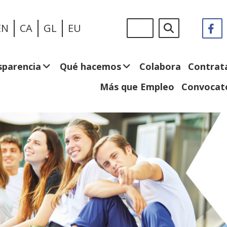
Pasar
Sigue
Buscar
EN
CA
GL
EU
F
(
al
en:
e
contenido
n
principal
v
sparencia
Qué hacemos
Colabora
Contrat
Más que Empleo
Convocato