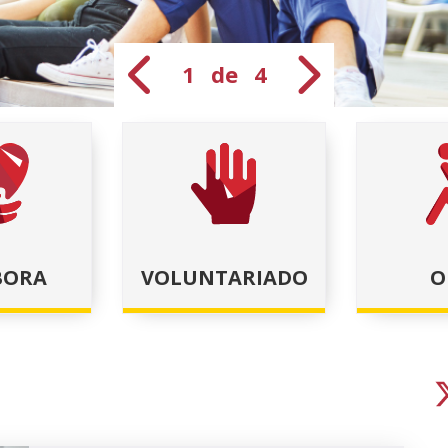
1 de 4
Anterior diapos
Siguien
BORA
VOLUNTARIADO
O