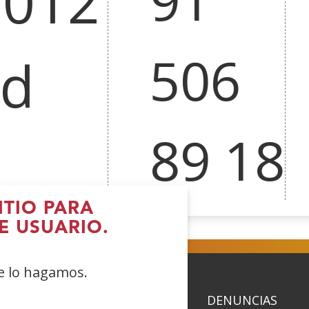
8012
506
id
89 18
ITIO PARA
E USUARIO.
ue lo hagamos.
ACIDAD
POLÍTICA DE COOKIES
DENUNCIAS