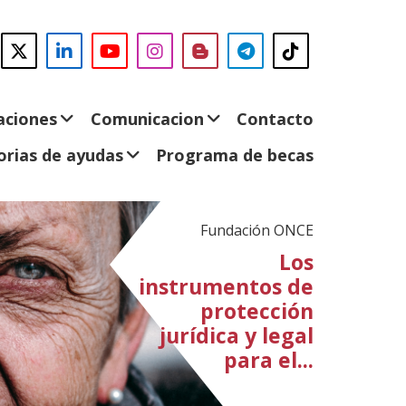
nos
acebook
Abre
Twitter
(Abre
LinkedIn
(Abre
Instagram
(Abre
Blog
(Abre
Telegram
(Abre
TikTok
(Abre
n
en
en
YouTube
(Abre
en
en
en
en
ueva
nueva
nueva
en
nueva
nueva
nueva
nueva
entana)
ventana)
ventana)
nueva
ventana)
ventana)
ventana)
ventana)
aciones
Comunicacion
Contacto
ventana)
rias de ayudas
Programa de becas
Fundación ONCE
Los
instrumentos de
protección
jurídica y legal
para el...