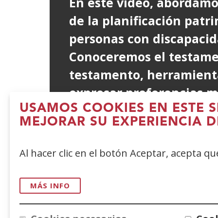
En este video, abordamo
n
de la planificación patr
ve
personas con discapacid
Conoceremos el testamen
testamento, herramient
expresar preferencias m
planificar la distribució
USAMOS COOKIES EN ESTE S
MEJORAR SU EXPERIENCIA D
patrimonio.
Al hacer clic en el botón Aceptar, acepta q
MÁS INFO