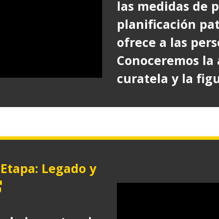
las medidas de p
planificación pa
ofrece a las per
Conoceremos la 
curatela y la fig
Etapa: Legado y
bre
n