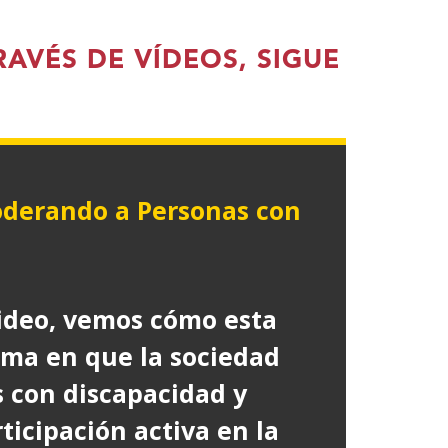
va
tana)
RAVÉS DE VÍDEOS, SIGUE
oderando a Personas con
re
video, vemos cómo esta
eva
rma en que la sociedad
tana)
s con discapacidad y
icipación activa en la