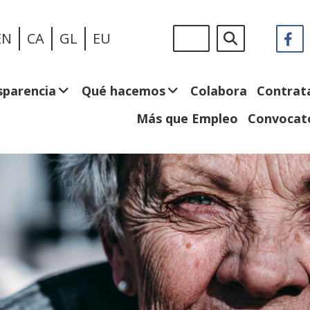
Pasar
Sigue
Buscar
EN
CA
GL
EU
F
(
al
en:
e
contenido
n
principal
v
sparencia
Qué hacemos
Colabora
Contrat
Más que Empleo
Convocato