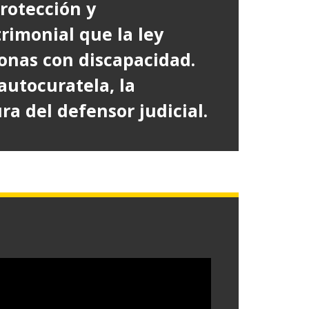
rotección y
ventana)
trimonial que la ley
sonas con discapacidad.
autocuratela, la
ura del defensor judicial.