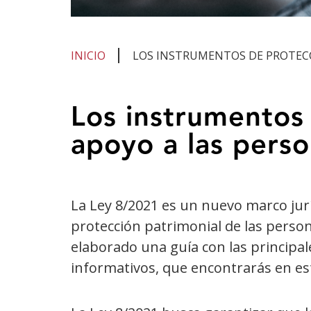
INICIO
LOS INSTRUMENTOS DE PROTECCI
Te
Los instrumentos 
encuentras
apoyo a las pers
en
el
contenido
La Ley 8/2021 es un nuevo marco ju
principal
protección patrimonial de las perso
elaborado una guía con las principa
informativos, que encontrarás en es