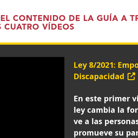
nue
ven
 EL CONTENIDO DE LA GUÍA A T
S CUATRO VÍDEOS
Ley 8/2021: Emp
Discapacidad
(Ab
en
En este primer 
nu
ley cambia la fo
ven
ve a las persona
promueve su part