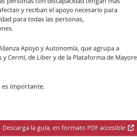
las personas con discapacidad tengan más
 afectan y reciban el apoyo necesario para
aldad para todas las personas,
ones.
a Alianza Apoyo y Autonomía, que agrupa a
y Cermi, de Liber y de la Plataforma de Mayor
 es importante.
Descarga la guía, en formato PDF accesible
(Ab
en