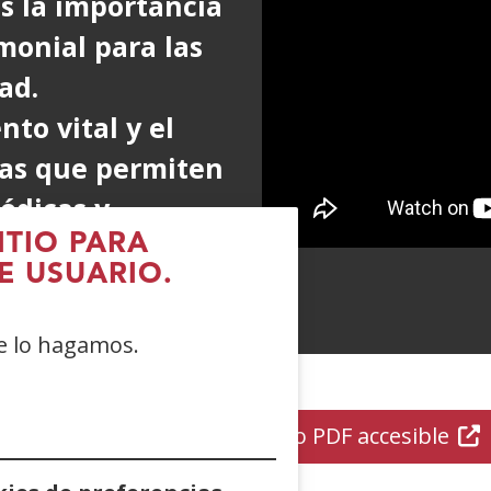
s la importancia
ueva
imonial para las
ntana)
ad.
to vital y el
as que permiten
édicas y
n de bienes y
ITIO PARA
E USUARIO.
ue lo hagamos.
Descarga la guía, en formato PDF accesible
(Ab
en