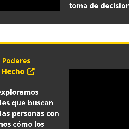
toma de decision
 Poderes
e Hecho
(Abre
en
 exploramos
nueva
les que buscan
ventana)
las personas con
mos cómo los