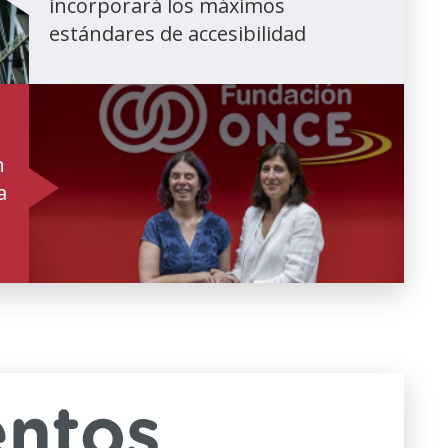
incorporará los máximos
estándares de accesibilidad
n
a
(Open
in
a