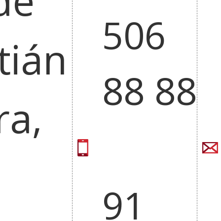
de
in
a
506
new
tián
w)
window)
(Open
in
88 88
a
new
ra,
w)
window)
91