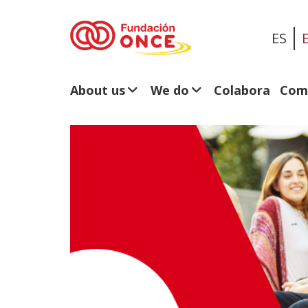
ES
About us
We do
Colabora
Com