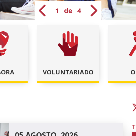
1 de 4
Anterior diapos
Siguien
BORA
VOLUNTARIADO
O
T
05 AGOSTO, 2026