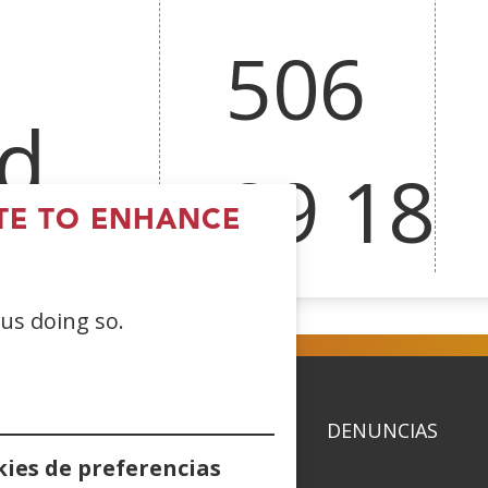
2
506
d
89 18
ITE TO ENHANCE
 us doing so.
ACIDAD
POLÍTICA DE COOKIES
DENUNCIAS
ies de preferencias