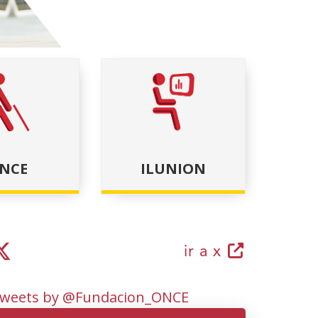
itiva
te diapositiva
NCE
ILUNION
(open
ir a x
in
a
weets by @Fundacion_ONCE
new