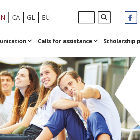
Skip
Sigue
Search
EN
CA
GL
EU
F
(
to
en:
in
main
a
content
n
unication
Calls for assistance
Scholarship
w