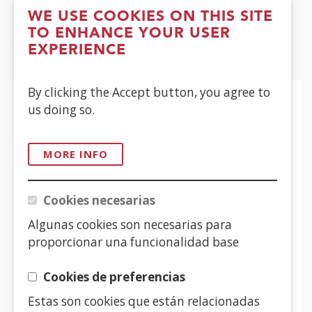
(Open
WE USE COOKIES ON THIS SITE
in
TO ENHANCE YOUR USER
a
(Open
EXPERIENCE
new
in
window)
a
By clicking the Accept button, you agree to
new
us doing so.
window)
MORE INFO
Cookies necesarias
Algunas cookies son necesarias para
proporcionar una funcionalidad base
Cookies de preferencias
Estas son cookies que están relacionadas