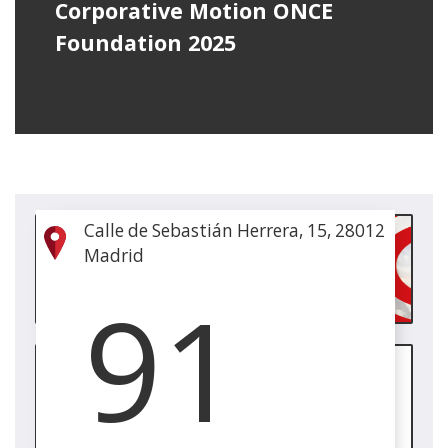
Corporative Motion ONCE
Foundation 2025
(Op
Calle de Sebastián Herrera, 15, 28012
in
Madrid
a
91
new
win
(Op
in
a
new