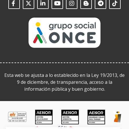
Facebook
(Open
Twitter
(Open
LinkedIn
(Open
Instagram
(Open
Blog
(Open
Telegra
(Open
Tik
(Op
in
in
in
YouTube
(Open
in
in
in
in
a
a
a
in
a
a
a
a
(Open
new
new
new
a
new
new
new
new
in
window)
window)
window)
new
window)
window)
window)
win
a
window)
new
window)
Esta web se ajusta a lo establecido en la Ley 19/2013, de
9 de diciembre, de transparencia, acceso a la
información pública y buen gobierno.
CERTIFICADOS DE CALIDAD