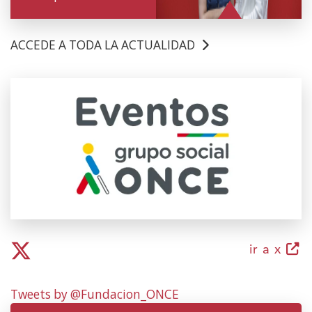
ACCEDE A TODA LA ACTUALIDAD
(Open
in
a
new
window)
(ope
ir a x
in
a
Tweets by @Fundacion_ONCE
new
wind