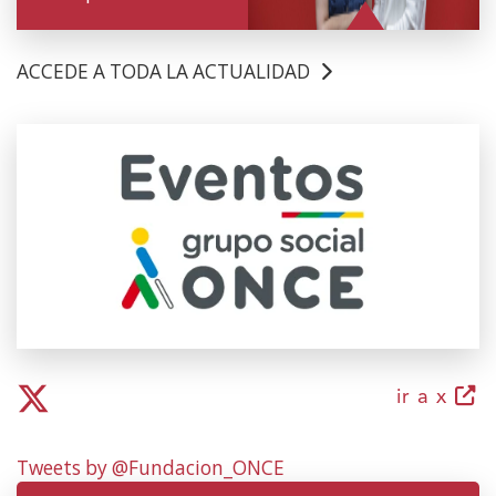
ACCEDE A TODA LA ACTUALIDAD
(Open
in
a
new
window)
(ope
ir a x
in
a
Tweets by @Fundacion_ONCE
new
wind