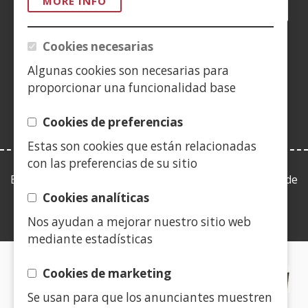
MORE INFO
Facebook
(Open
Twitter
(Open
LinkedIn
(Open
Instagram
(Open
Blog
(Open
Telegra
(Open
Tik
(Op
in
in
in
YouTube
(Open
in
in
in
in
a
a
a
in
a
a
a
a
Cookies necesarias
(Open
new
new
new
a
new
new
new
new
in
Algunas cookies son necesarias para
window)
window)
window)
new
window)
window)
window)
win
a
proporcionar una funcionalidad base
window)
new
window)
Cookies de preferencias
Estas son cookies que están relacionadas
con las preferencias de su sitio
Esta web se ajusta a lo establecido en la Ley 19/2013, de
9 de diciembre, de transparencia, acceso a la
Cookies analíticas
información pública y buen gobierno.
Nos ayudan a mejorar nuestro sitio web
mediante estadísticas
CERTIFICADOS DE CALIDAD
Cookies de marketing
Se usan para que los anunciantes muestren