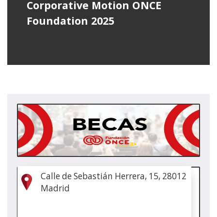
Corporative Motion ONCE
Foundation 2025
(Op
in
a
new
win
(Op
Calle de Sebastián Herrera, 15, 28012
in
Madrid
a
new