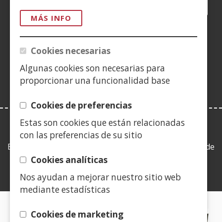
Facebook
(Obre
Twitter
(Obre
LinkedIn
(Obre
Instagram
(Obre
Blog
(Obre
Telegra
(Obre
Tik
(Ob
en
en
en
YouTube
(Obre
en
en
en
en
MÁS INFO
una
una
una
en
una
una
una
una
(Obre
finestra
finestra
finestra
una
finestra
finestra
finestra
fine
en
Cookies necesarias
nova)
nova)
nova)
finestra
nova)
nova)
nova)
nov
una
nova)
Algunas cookies son necesarias para
finestra
proporcionar una funcionalidad base
nova)
Cookies de preferencias
Estas son cookies que están relacionadas
LEY DE TRANSPARENCIA
con las preferencias de su sitio
Esta web se ajusta a lo establecido en la Ley 19/2013, de
9 de diciembre, de transparencia, acceso a la
Cookies analíticas
información pública y buen gobierno.
Nos ayudan a mejorar nuestro sitio web
mediante estadísticas
CERTIFICADOS DE CALIDAD
Cookies de marketing