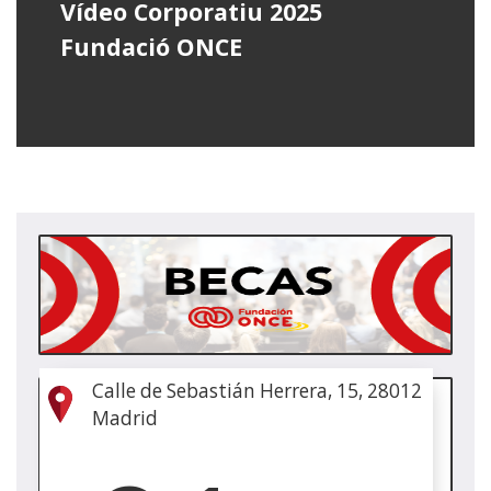
Vídeo Corporatiu 2025
Fundació ONCE
(Obr
en
una
fine
nova
Calle de Sebastián Herrera, 15, 28012
(Obr
Madrid
en
una
fine