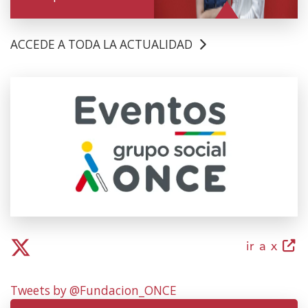
ACCEDE A TODA LA ACTUALIDAD
(Obre
en
una
finestra
nova)
(obr
ir a x
en
una
Tweets by @Fundacion_ONCE
fines
nova